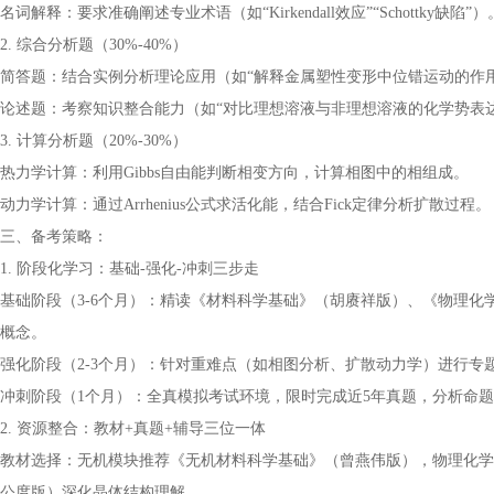
名词解释：要求准确阐述专业术语（如“Kirkendall效应”“Schottky缺陷”）
2. 综合分析题（30%-40%）
简答题：结合实例分析理论应用（如“解释金属塑性变形中位错运动的作用
论述题：考察知识整合能力（如“对比理想溶液与非理想溶液的化学势表达
3. 计算分析题（20%-30%）
热力学计算：利用Gibbs自由能判断相变方向，计算相图中的相组成。
动力学计算：通过Arrhenius公式求活化能，结合Fick定律分析扩散过程。
三、备考策略：
1. 阶段化学习：基础-强化-冲刺三步走
基础阶段（3-6个月）：精读《材料科学基础》（胡赓祥版）、《物理
概念。
强化阶段（2-3个月）：针对重难点（如相图分析、扩散动力学）进行
冲刺阶段（1个月）：全真模拟考试环境，限时完成近5年真题，分析命
2. 资源整合：教材+真题+辅导三位一体
教材选择：无机模块推荐《无机材料科学基础》（曾燕伟版），物理化学
公度版）深化晶体结构理解。