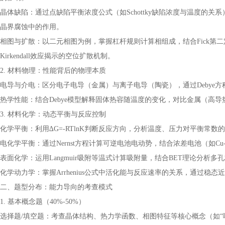
晶体缺陷：通过点缺陷平衡浓度公式（如Schottky缺陷浓度与温度的
晶界腐蚀中的作用。
相图与扩散：以二元相图为例，掌握杠杆规则计算相组成，结合Fick第
Kirkendall效应揭示的空位扩散机制。
2. 材料物理：性能背后的物理本质
电导与介电：区分电子电导（金属）与离子电导（陶瓷），通过Debye
热学性能：结合Debye模型解释固体热容随温度的变化，对比金属（高
3. 材料化学：动态平衡与反应控制
化学平衡：利用∆G=-RTlnK判断反应方向，分析温度、压力对平衡常
电化学平衡：通过Nernst方程计算可逆电池电动势，结合浓差电池（如Cu
表面化学：运用Langmuir吸附等温式计算吸附量，结合BET理论分析
化学动力学：掌握Arrhenius公式中活化能与反应速率的关系，通过稳
二、题型分布：能力导向的考查模式
1. 基本概念题（40%-50%）
选择题/填空题：考查晶体结构、热力学函数、相图特征等核心概念（如“