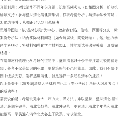
真题利用：对比清华不同年份真题，识别高频考点（如相图分析、扩散机制
辅导支持：参与盛世清北清北营集训，获取考情分析，与清华学长答疑，
3. 能力提升：从知识记忆到问题解决
思维导图法：以“晶体缺陷”为中心，辐射点缺陷、位错、界面等分支，
案例分析法：结合实际材料问题（如金属腐蚀、陶瓷烧结），运用热力学
跨学科联动：将材料物理化学与材料加工、性能测试等课程关联，形成完
结语：
在清华材料物理化学考研的征途中，盛世清北以十余年专注清北硕博辅导
知，备考不仅是知识的积累，更是策略与心态的较量。因此，我们不仅传
园中绽放光彩。选择盛世清北，就是选择一条通往清华的捷径！
以上是关于【26考研|清华大学材料与化工（专业学位）考研大纲及考点
的成功率！
需要说的是，考清北竞争大，压力大，没方法，难以坚持。盛世清北-清
清北暑期突破营、清北实战营、清北冲刺营，更有清北清北半年营和清北
能拔高，学员遍布清华北大各主干院系，专攻清北。