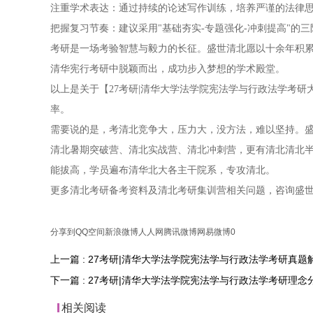
注重学术表达：通过持续的论述写作训练，培养严谨的法律
把握复习节奏：建议采用"基础夯实-专题强化-冲刺提高"的
考研是一场考验智慧与毅力的长征。盛世清北愿以十余年积
清华宪行考研中脱颖而出，成功步入梦想的学术殿堂。
以上是关于【27考研|清华大学法学院宪法学与行政法学考
率。
需要说的是，考清北竞争大，压力大，没方法，难以坚持。盛
清北暑期突破营、清北实战营、清北冲刺营，更有清北清北
能拔高，学员遍布清华北大各主干院系，专攻清北。
更多清北考研备考资料及清北考研集训营相关问题，咨询盛
分享到
QQ空间
新浪微博
人人网
腾讯微博
网易微博
0
上一篇 : 27考研|清华大学法学院宪法学与行政法学考研真题
下一篇 : 27考研|清华大学法学院宪法学与行政法学考研理念
相关阅读