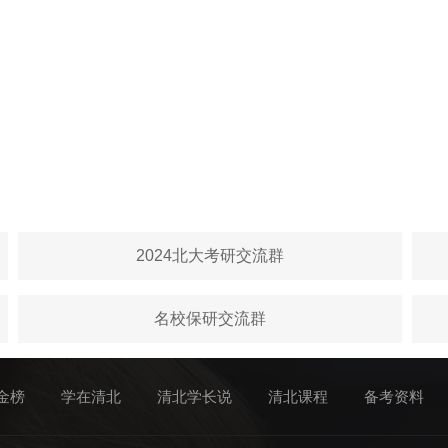
2024北大考研交流群
名校保研交流群
金榜
学在清北
清北学长说
清北课程
备考资料