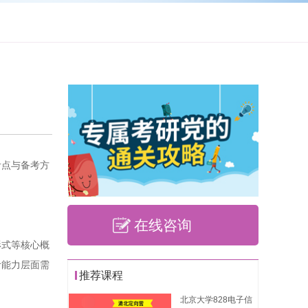
考点与备考方
在线咨询
形式等核心概
阶能力层面需
推荐课程
北京大学828电子信