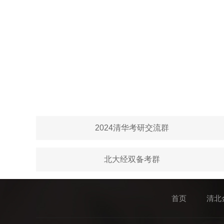
2024清华考研交流群
北大经双备考群
首页
清北