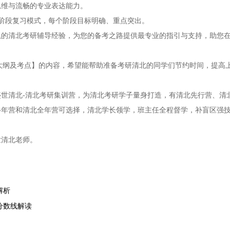
思维与流畅的专业表达能力。
三阶段复习模式，每个阶段目标明确、重点突出。
累的清北考研辅导经验，为您的备考之路提供最专业的指引与支持，助您
研大纲及考点】的内容，希望能帮助准备考研清北的同学们节约时间，提高
世清北-清北考研集训营，为清北考研学子量身打造，有清北先行营、清
半年营和清北全年营可选择，清北学长领学，班主任全程督学，补盲区强
世清北老师。
解析
分数线解读