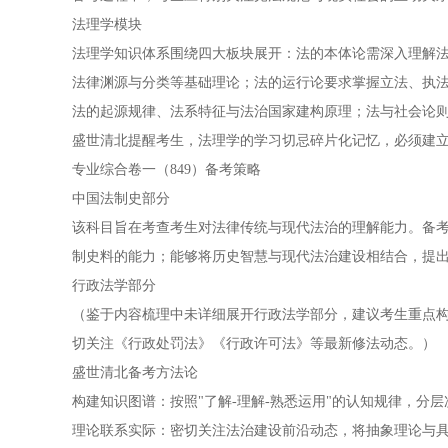
法理学模块
法理学知识体系围绕四大板块展开：法的本体论需深入理解
法律渊源与分类等基础理论；法的运行论要求掌握立法、执
法的起源规律、法系特征与法治国家建构原理；法与社会论
盛世清北提醒考生，法理学的学习切忌碎片化记忆，必须建
专业综合卷一（849）备考策略
中国法制史部分
该科目旨在考查考生对法律传统与现代法治的理解能力。备
制史料的能力；能够将历史智慧与现代法治建设相结合，提
行政法学部分
（鉴于内容梳理中未详细展开行政法学部分，建议考生重点
切关注《行政处罚法》《行政许可法》等最新修法动态。）
盛世清北备考方法论
构建知识图谱：按照"了解-理解-熟悉运用"的认知规律，分
理论联系实际：密切关注法治建设前沿动态，将抽象理论与