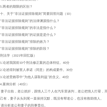
两者的期限的区别？
5.
十、关于
“非法证据排除规则”简要回答问题（
）
10
“非法证据排除规则”的法律渊源指什么？
“非法证据排除规则”的非法是指什么？
“非法证据排除规则”的证据是是什么？
“非法证据排除规则”排除的效力？
“非法证据排除规则”排除的阶段？
刑法学（
年回忆版）
2021
论述我国前
个刑法修正案的总体特征。
分
1.
10
40
论述得到被害人承诺（同意）的构成要件。
分
2.
30
论述受贿罪中“为他人谋取利益”的含义。
分
3.
40
案例分析（
分）
4.
40
妻子出轨，老公抓奸，跟情人三个人在汽车里谈判，老公把情人打晕，
己有，妻子从头到尾一直保持沉默，既没有帮老公，也没有救助情人。
请分析老公和妻子的刑事责任。