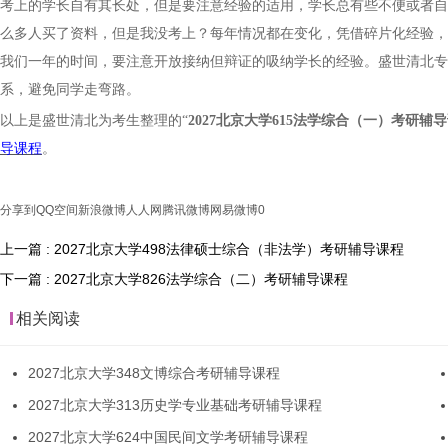
考上的学长自有其长处，但是要注意经验的适用，学长总有些不便或者自
么多人买了资料，但是我没考上？每年情况都在变化，凭借碎片化经验，
我们一年的时间，要注意开放接纳但辩证的吸纳学长的经验。盛世清北专
系，避免同学走弯路。
以上是盛世清北为考生整理的
“
202
7
北京大学
615法学综合（一）
考研辅导
导课程
。
分享到
QQ空间
新浪微博
人人网
腾讯微博
网易微博
0
上一篇 : 2027北京大学498法律硕士综合（非法学）考研辅导课程
下一篇 : 2027北京大学826法学综合（二）考研辅导课程
相关阅读
2027北京大学348文博综合考研辅导课程
2027北京大学313历史学专业基础考研辅导课程
2027北京大学624中国民间文学考研辅导课程