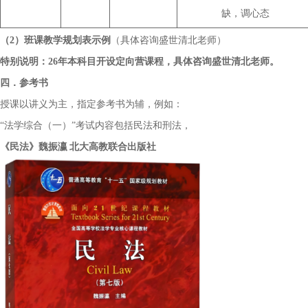
缺，调心态
（
2）班课教学规划表示例
（
具体咨询盛世清北老师
）
特别说明：
2
6
年本科目开设
定向营
课程，
具体咨询盛世清北老师
。
四．参考书
授课以讲义为主，指定参考书为辅，
例如
：
“法学综合（一）”考试内容包括民法和刑法，
《民法》魏振瀛
北大高教联合出版社