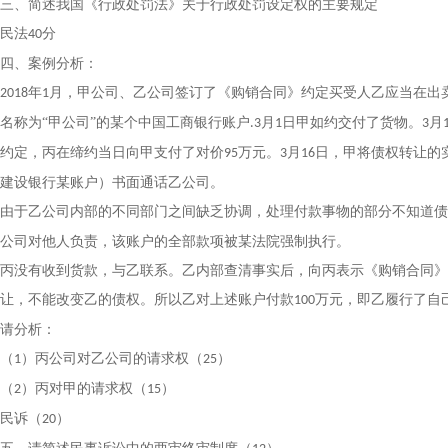
三、简述我国《行政处罚法》关于行政处罚设定权的主要规定
民法
分
40
四、案例分析：
年
月，甲公司、乙公司签订了《购销合同》约定买受人乙应当在出
2018
1
名称为“甲公司”的某个中国工商银行账户
月
日甲如约交付了货物。
月
.3
1
3
约定，丙在缔约当日向甲支付了对价
万元。
月
日，甲将债权转让的
95
3
16
建设银行某账户）书面通话乙公司。
由于乙公司内部的不同部门之间缺乏协调，处理付款事物的部分不知道债
公司对他人负责，该账户的全部款项被某法院强制执行。
丙没有收到货款，与乙联系。乙内部查清事实后，向丙表示《购销合同》
让，不能改变乙的债权。所以乙对上述账户付款
万元，即乙履行了自
100
请分析：
（
）丙公司对乙公司的请求权（
）
1
25
（
）丙对甲的请求权（
）
2
15
民诉（
）
20