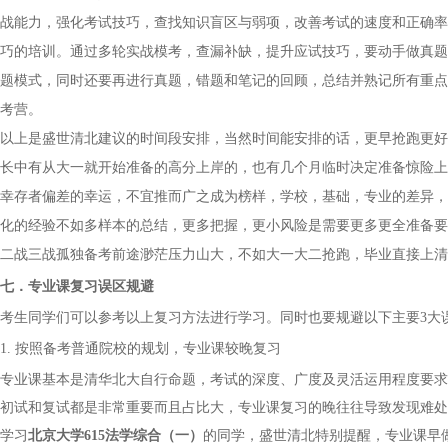
战能力，强化考试技巧，查找知识盲区与弱项，改善考试的速度和正确率
巧的培训。通过多轮实战模考，查漏补缺，提升应试技巧，要动手做真题
题模式，同时还要再进行真题，错题和笔记的回顾，总结并熟记所有重点
考
营
。
以上是盛世清北建议的时间段安排，当然时间能安排的话，更早抢跑更好
长中有从大一就开始准备的高分上岸的，也有几个月临时决定准备惊险上
幸存者偏差的幸运，不宜推而广之成为榜样，学校，基础，专业的差异，
化的经验不如多样本的总结，更多把握，更小风险是需要更多更全准备要
二战三战孤独备考前途渺茫压力山大，不如大一大二抢跑，毕业直接上清
七．
专业课复习误区规避
考生同学们可以参考以上复习方法进行学习。同时也要规避以下主要
3大
1. 按照备考普通院校的规划，专业课较晚复习
专业课基本是清华北大自行命题，考试的深度、广度及灵活运用程度要求
初试和复试都是非常重要而且占比大，专业课复习的晚往往导致发现难处
学习
北京大学
615法学综合（一）
的同学，
盛世清北特别提醒，专业课早