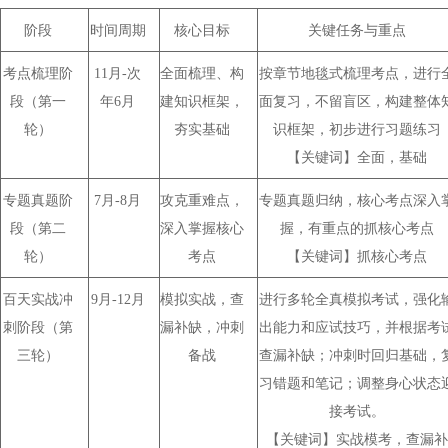
阶段
时间周期
核心目标
关键任务与重点
考点梳理阶
11
月
-
次
全面梳理、
构
按章节地毯式梳理考点，进行
段
（第一
年
6
月
建知识框架，
面复习，不留盲区，构建整体
轮）
夯实基础
识框架，初步进行习题练习
【关键词】全面，基础
专题真题阶
7
月
-8
月
攻克重难点，
专题真题归纳
，
核心考点深入
段
（第二
深入掌握核心
握，有重点的抓核心考点
轮）
考点
【关键词】抓核心考点
百天
实战
冲
9
月
-12
月
模拟实战，查
进行
多轮
全真模拟考试，强化
刺阶段
（第
漏补缺，
冲刺
出能力
和应试技巧，并根据考
三轮）
备战
查漏补缺；冲刺时
回归基础，
习错题和笔记；调整身心状态
接考试
。
【关键词】实战模考，查漏补