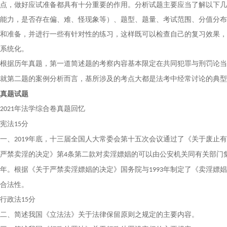
点，做好应试准备都具有十分重要的作用。分析试题主要应当了解以下几
能力，是否存在偏、难、怪现象等）、题型、题量、考试范围、分值分布
和准备，并进行一些有针对性的练习，这样既可以检查自己的复习效果，
系统化。
根据历年真题，第一道简述题的考察内容基本限定在共同犯罪与刑罚论当
就第二题的案例分析而言，基所涉及的考点大都是法考中经常讨论的典型
真题试题
年法学综合卷真题回忆
2021
宪法
分
15
一、
年底，十三届全国人大常委会第十五次会议通过了《关于废止有
2019
严禁卖淫的决定》第
条第二款对卖淫嫖娼的可以由公安机关同有关部门
4
年。根据《关于严禁卖淫嫖娼的决定》国务院与
年制定了《卖淫嫖娼
1993
合法性。
行政法
分
15
二、简述我国《立法法》关于法律保留原则之规定的主要内容。