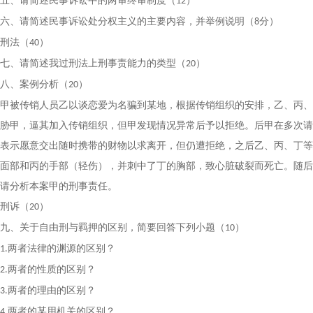
五、请简述民事诉讼中的两审终审制度（
）
12
六、请简述民事诉讼处分权主义的主要内容，并举例说明（
分）
8
刑法（
）
40
七、请简述我过刑法上刑事责能力的类型（
）
20
八、案例分析（
）
20
甲被传销人员乙以谈恋爱为名骗到某地，根据传销组织的安排，乙、丙、
胁甲，逼其加入传销组织，但甲发现情况异常后予以拒绝。后甲在多次请
表示愿意交出随时携带的财物以求离开，但仍遭拒绝，之后乙、丙、丁等
面部和丙的手部（轻伤），并刺中了丁的胸部，致心脏破裂而死亡。随后
请分析本案甲的刑事责任。
刑诉（
）
20
九、关于自由刑与羁押的区别，简要回答下列小题（
）
10
两者法律的渊源的区别？
1.
两者的性质的区别？
2.
两者的理由的区别？
3.
两者的某用机关的区别？
4.