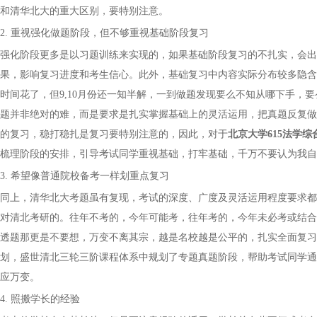
和清华北大的重大区别，要特别注意。
2. 重视强化做题阶段，但不够重视基础阶段复习
强化阶段更多是以习题训练来实现的，如果基础阶段复习的不扎实，会出
果，影响复习进度和考生信心。此外，基础复习中内容实际分布较多隐含
时间花了，但
9,10月份还一知半解，一到做题发现要么不知从哪下手
题并非绝对的难，而是要求是扎实掌握基础上的灵活运用，把真题反复做
的复习，稳打稳扎是复习要特别注意的，因此，
对于
北京大学
615法学
梳理阶段的安排，引导考试同学重视基础，打牢基础，千万不要认为我自
3. 希望像普通院校备考一样划重点复习
同上，清华北大考题虽有复现，考试的深度、广度及灵活运用程度要求都
对清北考研的。往年不考的，今年可能考，往年考的，今年未必考或结合
透题那更是不要想，万变不离其宗，越是名校越是公平的，扎实全面复习
划，
盛世清北三轮三阶课程体系中规划了专题真题阶段，帮助考试同学通
应万变。
4. 照搬学长的经验