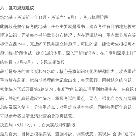
六．复习规划建议
筑地基
（考试前一年
月～考试当年
月）：
考点梳理阶段
1
1
6
此阶段是整个备考的地基，
任务主要就是看书，建议考生有目的地把教材
理论知识，弄清每本书的章节分布情况，内在逻辑结构，重点章节所在等
标记在课本中，完成练习题并建立错题库，可以的话，建议考生根据每本
题训练
阶段测试，建立知识体系，深入理解知识点，在广度和深度上打
+
练筋骨
（
月
月），
专题真题阶段
7
-
8
暑期是备考的黄金期和分水岭，核心是将知识转化为解题能力，攻克重难
重点放在刷题。把前期整理的笔记拿出来，每天回顾，同时结合练习题，
密集练习形式开展第
轮复习，把所学的知识点运用到做题中去，在真题
2
高，并进行真题适应性练习，掌握考试的重点，要点，强化自身复习薄弱
总结及深入复习，分清重难点，对重难点基本掌握。同时熟悉历年真题，
可以参考盛世清北
清北营
的
暑期突破营。
决胜局
（
月
月
），
百天实战冲刺
阶段
9
-
12
最后百天，目标是模拟实战、查漏补缺、调整状态，实现从
“会”到“通”