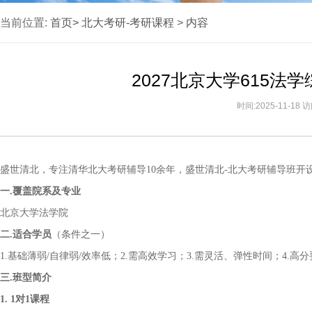
当前位置:
首页>
北大考研-考研课程
>
内容
2027北京大学615
时间:2025-11-18
盛世清北，专注清华北大考研辅导
10
余
年，盛世清北
-
北大
考研辅导班开
一
.覆盖院系
及专业
北京
大学法学院
二
.适合学员
（条件之一）
1.基础薄弱/自律弱/效率低；2.需高效学习；3.需灵活、弹性时间；4.高
三
.班型简介
1. 1对1课程