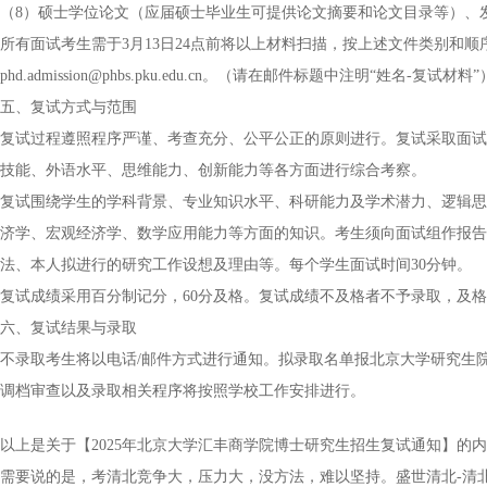
（8）硕士学位论文（应届硕士毕业生可提供论文摘要和论文目录等）、
所有面试考生需于3月13日24点前将以上材料扫描，按上述文件类别和顺序
phd.admission@phbs.pku.edu.cn。（请在邮件标题中注明“姓名-复试材料”
五、复试方式与范围
复试过程遵照程序严谨、考查充分、公平公正的原则进行。复试采取面试
技能、外语水平、思维能力、创新能力等各方面进行综合考察。
复试围绕学生的学科背景、专业知识水平、科研能力及学术潜力、逻辑思
济学、宏观经济学、数学应用能力等方面的知识。考生须向面试组作报告
法、本人拟进行的研究工作设想及理由等。每个学生面试时间30分钟。
复试成绩采用百分制记分，60分及格。复试成绩不及格者不予录取，及
六、复试结果与录取
不录取考生将以电话/邮件方式进行通知。拟录取名单报北京大学研究生
调档审查以及录取相关程序将按照学校工作安排进行。
以上是关于【2025年北京大学汇丰商学院博士研究生招生复试通知】的
需要说的是，考清北竞争大，压力大，没方法，难以坚持。盛世清北-清