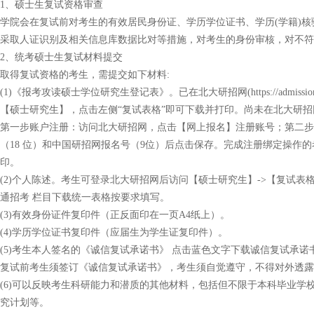
1、硕士生复试资格审查
学院会在复试前对考生的有效居民身份证、学历学位证书、学历(学籍)
采取人证识别及相关信息库数据比对等措施，对考生的身份审核，对不符
2、统考硕士生复试材料提交
取得复试资格的考生，需提交如下材料:
(1)《报考攻读硕士学位研究生登记表》。已在北大研招网(https://admis
【硕士研究生】，点击左侧“复试表格”即可下载并打印。尚未在北大研
第一步账户注册：访问北大研招网，点击【网上报名】注册账号；第二步
（18 位）和中国研招网报名号（9位）后点击保存。完成注册绑定操作
印。
(2)个人陈述。考生可登录北大研招网后访问【硕士研究生】->【复试表
通招考 栏目下载统一表格按要求填写。
(3)有效身份证件复印件（正反面印在一页A4纸上）。
(4)学历学位证书复印件（应届生为学生证复印件）。
(5)考生本人签名的《诚信复试承诺书》 点击蓝色文字下载诚信复试承诺
复试前考生须签订《诚信复试承诺书》，考生须自觉遵守，不得对外透露
(6)可以反映考生科研能力和潜质的其他材料，包括但不限于本科毕业
究计划等。