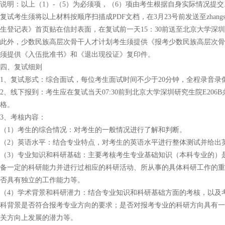
说明：以上（1）-（5）为必须项，（6）项由考生根据自身实际情况提交
复试考生须将以上材料按顺序扫描成PDF文档，在3月23号前发送至zhangsf
生登记表》首页贴在信封表面，在复试前一天15：30前送至北京大学深圳研究
此外，少数民族高层次骨干人才计划考生须提供《报考少数民族高层次骨
须提供《入伍批准书》和《退出现役证》复印件。
四、复试细则
1、复试形式：综合面试，每位考生面试时间不少于20分钟，全程录音录
2、线下报到：考生应在复试当天07:30前到北京大学深圳研究生院E2
格。
3、考核内容：
（1）考生的综合情况：对考生的一般情况进行了解和判断。
（2）英语水平：结合专业特点，对考生的英语水平进行整体测试并给出
（3）专业知识和科研基础：主要考核考生专业基础知识（本科专业的）
备一定的科研能力并进行过相应的科研活动、所从事的具体科研工作的重
否具有独立的工作能力等。
（4）学术背景和科研潜力：结合专业知识和科研基础方面的考核，以及
科背景是否符合报考专业方向的要求；是否对报考专业的科研方向具有一
关方向上发展的潜力等。