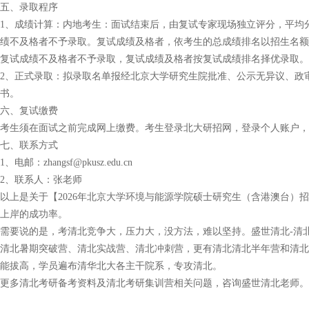
五、录取程序
1、成绩计算：内地考生：面试结束后，由复试专家现场独立评分，平均
绩不及格者不予录取。复试成绩及格者，依考生的总成绩排名以招生名额为限
复试成绩不及格者不予录取，复试成绩及格者按复试成绩排名择优录取。
2、正式录取：拟录取名单报经北京大学研究生院批准、公示无异议、政
书。
六、复试缴费
考生须在面试之前完成网上缴费。考生登录北大研招网，登录个人账户，点击
七、联系方式
1、电邮：zhangsf@pkusz.edu.cn
2、联系人：张老师
以上是关于【2026年北京大学环境与能源学院硕士研究生（含港澳台）
上岸的成功率。
需要说的是，考清北竞争大，压力大，没方法，难以坚持。盛世清北-清
清北暑期突破营、清北实战营、清北冲刺营，更有清北清北半年营和清北
能拔高，学员遍布清华北大各主干院系，专攻清北。
更多清北考研备考资料及清北考研集训营相关问题，咨询盛世清北老师。