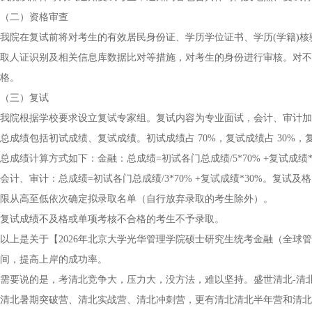
（二）资格审查
我院在复试前将对考生的有效居民身份证、学历学位证书、学历(学籍)
取人证识别及相关信息库数据比对等措施，对考生的身份进行审核。对不
格。
（三）复试
我院根据学校要求设立复试专家组。复试内容为专业面试，会计、审计加
总成绩包括初试成绩、复试成绩。初试成绩占 70%，复试成绩占 30%
总成绩计算方式如下：金融：总成绩=初试各门总成绩/5*70% +复试成绩*
会计、审计：总成绩=初试各门总成绩/3*70% +复试成绩*30%。复
限从高至低依次确定拟录取名单（自行放弃录取的考生除外）。
复试成绩不及格或单项考核不合格的考生不予录取。
以上是关于【2026年北京大学光华管理学院硕士研究生统考金融（全球
间，提高上岸的成功率。
需要说的是，考清北竞争大，压力大，没方法，难以坚持。盛世清北-清
清北暑期突破营、清北实战营、清北冲刺营，更有清北清北半年营和清北