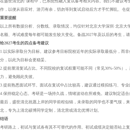
在盛世清北的”课程中，已系统性融入复试备考相关内容。我们不建议考
作，以便从容应对、游刃有余，切勿等到复试启动后方才手忙脚乱、仓促
重要提醒
以上所有数据分析、分数线、录取情况，均仅针对北京大学深圳·北京大学
名额、考试难度每年都可能发生较大变化。备战2027年及以后的考生，
给2027考生的四点备考建议
1.以实际录取分为目标。建议参考目标院校近年的实际录取最低分，而非
分，以此为目标会更稳妥。
2.提前厘清复试占比。不同院校的复试权重可能不同（常见30%-50%
力，避免顾此失彼。
3.提前熟悉面试环节。面试在复试中占比较高，建议通过模拟练习、专
4.保持稳定心态。考研是一场持久战，情绪波动在所难免。建议制定适
最后，盛世清北祝愿上岸的同学前程似锦，未录取的同学也不要气馁，来
北，专为上清北硕博同学定制，清北营或清北优博计划。
结语
考研路上，初试与复试各有其不可替代的作用。初试成绩决定能否站上复试