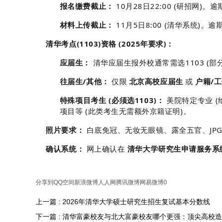
报名缴费截止：
10月28日22:00 (研招网)。
材料上传截止：
11月5日8:00 (清华系统)
清华考点(1103)资格 (2025年要求)：
应届生：
清华应届生报外校通常需选1103 (部
往届生/其他：
仅限
北京高校应届生
或
户籍/
特殊项目考生 (必须选1103)：
美院特定专业 (
项目等 (此类考生无需额外京籍证明)。
照片要求：
白底免冠、无妆无眼镜、露全五官、JPG
确认系统：
网上确认在
清华大学研究生申请服务系
分享到
QQ空间
新浪微博
人人网
腾讯微博
网易微博
0
上一篇 : 2026年清华大学硕士研究生招生复试基本分数线
下一篇 : 清华富豪校友与北大富豪校友哪个更强：顶尖高校