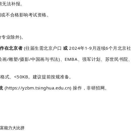
逾期无法补报。
。逾期或不合格影响考试资格。
分专业除外)。
工作在北京者
(往届生需北京户口
或
2024年1-9月连续6个月北京社
绘画/雕塑/摄影/中国画与书法)、EMBA、强军计划、苏世民书院
格式、<50KB。建议提前按规准备。
统
(https://yzbm.tsinghua.edu.cn) 操作，非研招网。
造富能力大比拼