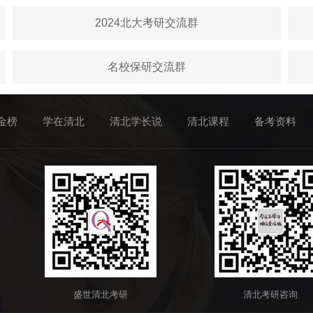
2024北大考研交流群
名校保研交流群
金榜
学在清北
清北学长说
清北课程
备考资料
盛世清北考研
清北考研咨询