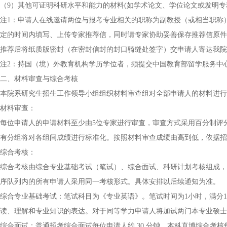
（9）其他可证明科研水平和能力的材料(如学术论文、学位论文或发明专
注1：申请人在线邀请两位与报考专业相关的职称为副教授（或相当职称
定的时间内填写、上传专家推荐信，同时请专家协助妥善保存推荐信原件
推荐后将纸质版密封（在密封信封的封口骑缝处签字）交申请人寄达我院
注2：持国（境）外教育机构学历学位者，须提交中国教育部留学服务中
二、材料审查与综合考核
本院系研究生招生工作领导小组组织材料审查组对全部申请人的材料进行
材料审查：
每位申请人的申请材料至少由5位专家进行审查，审查方式采用百分制评
有分组将对各组间成绩进行标准化。按照材料审查成绩由高到低，依据招生计
综合考核：
综合考核由综合专业基础考试（笔试）、综合面试、科研计划考核组成，
序队列内的所有申请人采用同一考核形式。具体安排以后续通知为准。
综合专业基础考试：笔试科目为《专业英语》。笔试时间为1小时，满分1
读、理解和专业知识的表达。对于同等学力申请人将加试两门本专业硕士
综合面试：普通招考综合面试每位申请人约 30 分钟，本科直博综合考核