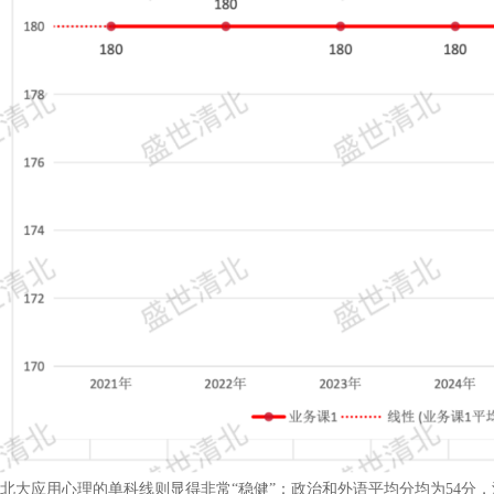
北大应用心理的单科线则显得非常“稳健”：政治和外语平均分均为54分