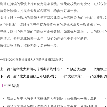
则通过持续的缓慢上行来稳定竞争底线。但无论校线如何变化，过线仅仅
待分数波动，扎实准备复试各环节，稳步走好每一步。
备注：以上分数均为清华大学官网和北京大学官网公布的“校线”，即学
的“专业线”，请以报考当年院系最终公布的复试名单及分数要求为准。
当然，应用心理考研的门道远不止分数线。如果你对清华、北大的应用心
世清北。专注清北硕博十余年，我们为你提供更专业的解答。
愿你目标清晰，准备充分，走好每一步。
分享到
QQ空间
新浪微博
人人网
腾讯微博
网易微博
0
上一篇 : 清华北大新闻与传播考研线对比：一个似起伏波浪，一个如静止
下一篇 : 清华北大金融硕士考研线对比：一个“大起大落”，一个“缓步回调
相关阅读
清华大学美术与书法考研线近六年对比：总分稳如一线，单科
清华大学深研院医疗管理硕士考研线近三年变化：从两科到四