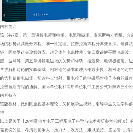
内容简介
该书共7章，第一章讲解电荷和电场、电流和磁场、麦克斯韦方程组、介
场的标势及其微分方程、唯一性定理、拉普拉斯方程分离变量法、镜像法
矩、阿哈罗诺夫玻姆效应、超导体的电磁性质，第四章讲解平面电磁波、
腔、波导等，第五章讲解电磁场的矢势和标势、推迟势、电偶极辐射、磁
章讲解相对论的实验基础、相对论的基本原理洛伦兹变换、相对论的时空
的势和辐射电磁场、切连科夫辐射、带电粒子的电磁场对粒子本身的反作
拉普拉斯方程的通解、国际单位制和高斯单位制中主要公式对照表三个附
内容特点
该版教材，做到既重视基本理论，又扩展学生视野，引导学生关注学科前
神。
以上是关于【26考研|清华电子工程系电子科学与技术考研参考书解读
需要说的是，考清北竞争大，压力大，没方法，难以坚持。盛世清北-清