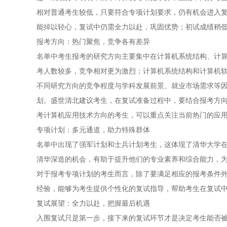
相对普通考生较低，只要符合专项计划要求，仍有机会进入
能掉以轻心，复试中仍需全力以赴，巩固优势；初试成绩稍
报考方向：热门聚焦，竞争各有差异
名单中考生报考的研究方向主要集中在计算机系统结构、计
考人数较多，竞争相对更为激烈；计算机系统结构和计算机
不同研究方向的竞争程度与学科发展前景、就业市场需求等
划。盛世清北建议考生，在复试准备过程中，要结合报考方
考计算机应用技术方向的考生，可以重点关注当前热门的应
专项计划：多元通道，助力特殊群体
名单中出现了强军计划和士兵计划考生，这体现了清华大学
清华深造的机会，有助于提升他们的专业素养和综合能力，
对于报考专项计划的考生而言，除了要满足相应的报考条件
经验，能够为考生提供个性化的复试指导，帮助考生在复试
复试展望：全力以赴，把握最后机遇
入围复试只是第一步，接下来的复试环节才是决定考生能否