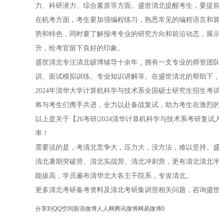
力、科研潜力、综合素质等方面。盛世清北提醒考生，要提
在机考方面，考生要加强编程练习，熟悉常见的编程语言和
势和特色，同时要了解报考专业的研究方向和前沿动态，展
升，给考官留下良好的印象。
盛世清北专注清北硕博辅导十余年，拥有一支专业的师资团
训、面试模拟训练、专业知识讲解等。在盛世清北的帮助下
2024年清华大学计算机科学与技术系全国硕士研究生招生
将与考生们携手共进，全力以赴备战复试，助力考生在激烈
以上是关于【26考研|2024清华计算机科学与技术系考研
率！
需要说的是，考清北竞争大，压力大，没方法，难以坚持。盛
清北暑期突破营、清北实战营、清北冲刺营，更有清北清北
能拔高，学员遍布清华北大各主干院系，专攻清北。
更多清北考研备考资料及清北考研集训营相关问题，咨询盛
分享到
QQ空间
新浪微博
人人网
腾讯微博
网易微博
0