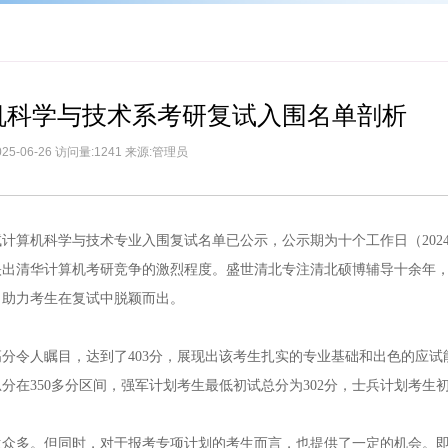
计算机科学与技术系考研复试入围名单剖析
25-06-26 访问量:1241 来源:管理员
计算机科学与技术专业入围复试名单已公示，公示期为十个工作日（2024
映出清华计算机考研竞争的激烈程度。盛世清北专注清北硕博辅导十余年
，助力考生在复试中脱颖而出。
分令人瞩目，达到了403分，展现出该考生扎实的专业基础和出色的应试
在350多分区间，强军计划考生最低初试总分为302分，士兵计划考生
生众多。但同时，对于报考专项计划的考生而言，也提供了一定的机会。