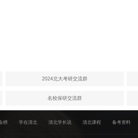
2024北大考研交流群
名校保研交流群
金榜
学在清北
清北学长说
清北课程
备考资料