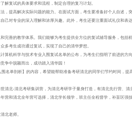
前了解复试的具体要求和流程，制定合理的复习计划。
算法，提高解决实际问题的能力。在面试方面，考生要准备好个人自述，
示自己对专业的深入理解和浓厚兴趣。此外，考生还要注重面试礼仪和表
队和完善的教学体系。我们能够为考生提供全方位的复试辅导服务，包括
，众多考生成功通过复试，实现了自己的清华梦想。
考试计算机科学与技术专业入围复试名单的公布，为考生们指明了前进的方
的竞争中脱颖而出，成功踏入清华园！
复试入围名单剖析】的内容，希望能帮助准备考研清北的同学们节约时间，提
世清北-清北考研集训营，为清北考研学子量身打造，有清北先行营、清
半年营和清北全年营可选择，清北学长领学，班主任全程督学，补盲区强
世清北老师。