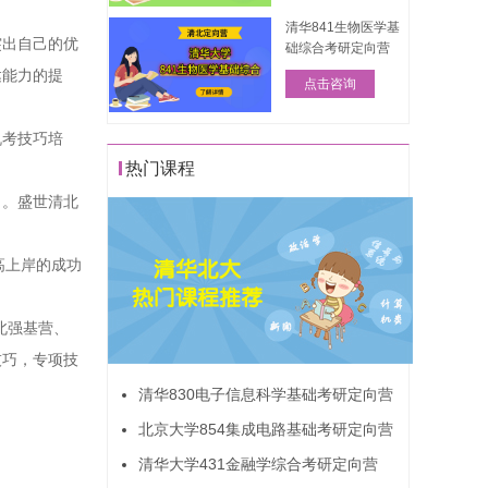
清华841生物医学基
突出自己的优
础综合考研定向营
达能力的提
点击咨询
机考技巧培
热门课程
向。盛世清北
高上岸的成功
北强基营、
技巧，专项技
清华830电子信息科学基础考研定向营
北京大学854集成电路基础考研定向营
清华大学431金融学综合考研定向营