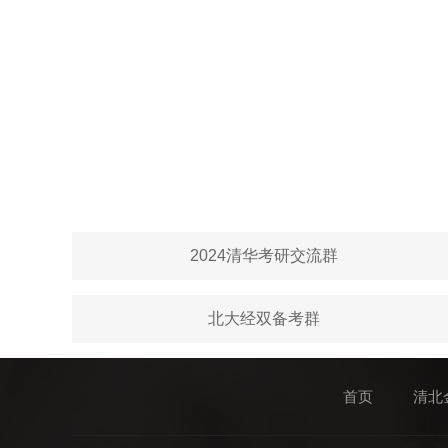
2024清华考研交流群
北大经双备考群
首页
清北