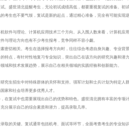
复试。盛世清北提醒考生，无论初试成绩高低，都要重视复试的准备。初
低的考生也不要气馁，复试是新的起点，通过精心准备，完全有可能实现
算机软件与理论、计算机应用技术三个方向。从入围人数来看，计算机应
软件与理论方向也有不少考生报考，竞争同样不容小觑。
因素密切相关。考生在选择报考方向时，往往综合考虑自身兴趣、专业背
向的特点，有针对性地复习专业知识，突出自己在该方向的研究兴趣和潜
用领域和技术发展趋势，展示自己在相关领域的实践经验和创新能力。
在研究生招生中对特殊群体的关怀和支持。强军计划和士兵计划为特定人
为国家和社会培养更多优秀人才。
外，在复试中也需要展现出自己的优势和特色。盛世清北拥有丰富的专项
中充分展示自己的综合素质和潜力，提高录取几率。
被录取的关键。复试通常包括机考、面试等环节，全面考查考生的专业知