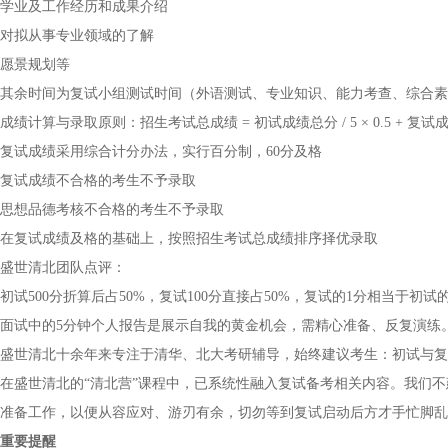
学业及工作经历和成果介绍
对拟从事专业领域的了解
愿景规划等
其余时间为复试小组测试时间（外语测试、专业知识、能力考查、综合素
成绩计算与录取原则：招生考试总成绩 = 初试成绩总分 / 5 × 0.5 + 复试成绩 
复试成绩采用综合计分办法，实行百分制，60分及格
复试成绩不合格的考生不予录取
思想品德考核不合格的考生不予录取
在复试成绩及格的基础上，按照招生考试总成绩排序择优录取
盛世清北团队点评：
初试500分折算后占50%，复试100分直接占50%，复试的1分相当于
面试中的5分钟个人报告是展示自我的黄金机会，需精心准备、反复演练
盛世清北十余年来专注于清华、北大考研辅导，始终建议考生：初试与复
在盛世清北的“清北营”课程中，已系统性融入复试备考相关内容。我们
准备工作，以便从容应对、游刃有余，切勿等到复试启动后方才手忙脚乱
重要提醒