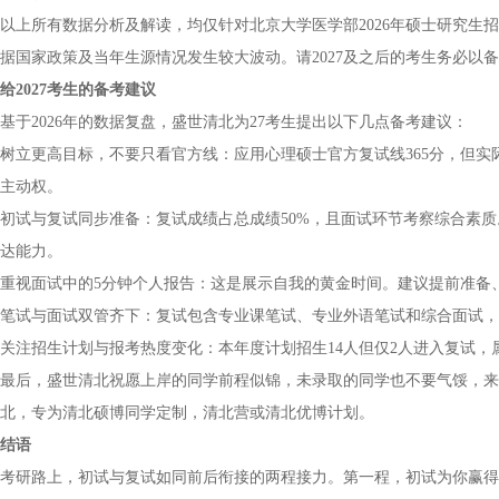
以上所有数据分析及解读，均仅针对北京大学医学部2026年硕士研究生
据国家政策及当年生源情况发生较大波动。请2027及之后的考生务必以
给2027考生的备考建议
基于2026年的数据复盘，盛世清北为27考生提出以下几点备考建议：
树立更高目标，不要只看官方线：应用心理硕士官方复试线365分，但实际
主动权。
初试与复试同步准备：复试成绩占总成绩50%，且面试环节考察综合素
达能力。
重视面试中的5分钟个人报告：这是展示自我的黄金时间。建议提前准备
笔试与面试双管齐下：复试包含专业课笔试、专业外语笔试和综合面试，
关注招生计划与报考热度变化：本年度计划招生14人但仅2人进入复试
最后，盛世清北祝愿上岸的同学前程似锦，未录取的同学也不要气馁，来
北，专为清北硕博同学定制，清北营或清北优博计划。
结语
考研路上，初试与复试如同前后衔接的两程接力。第一程，初试为你赢得入