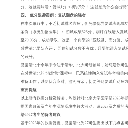
分。这就意味着：复试1分 ≈ 初试5分！ 这就是为什么会
四、 低分逆袭案例：复试翻盘的强者
在本次录取中，不乏初试排名靠后，但凭借优异复试表现成功
案例（系统生物医学）： 初试成绩323分，刚好踩线进入复
至79.95分，成功录取。这是一个典型的 “压线进、高分复、
盛世清北团队点评： 即便初试分数不占优，只要能进入复试
的跃升。
盛世清北十余年来专注于清华、北大考研辅导，始终建议考
在盛世清北的“清北营”课程中，已系统性融入复试备考相关
准备工作，以便从容应对、游刃有余，切勿等到复试启动后
重要提醒
以上所有数据分析及解读，均仅针对北京大学医学部2026
据国家政策及当年生源情况发生较大波动。请2027及之后
给2027考生的备考建议
基于2026年的数据复盘，盛世清北为27考生提出以下几点备