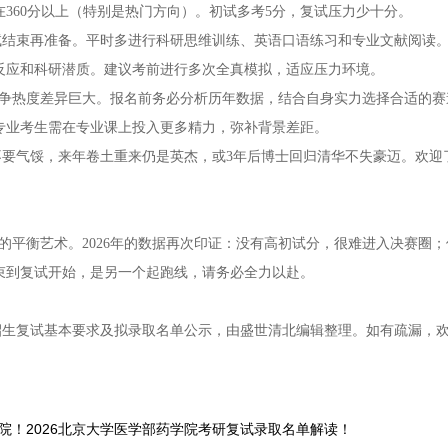
360分以上（特别是热门方向）。初试多考5分，复试压力少十分。
初试结束再准备。平时多进行科研思维训练、英语口语练习和专业文献阅读
反应和科研潜质。建议考前进行多次全真模拟，适应压力环境。
）竞争热度差异巨大。报名前务必分析历年数据，结合自身实力选择合适的赛
专业考生需在专业课上投入更多精力，弥补背景差距。
要气馁，来年卷土重来仍是英杰，或3年后博士回归清华不失豪迈。欢迎
”的平衡艺术。2026年的数据再次印证：没有高初试分，很难进入决赛圈
束到复试开始，是另一个起跑线，请务必全力以赴。
生招生复试基本要求及拟录取名单公示，由盛世清北编辑整理。如有疏漏，
医学院！2026北京大学医学部药学院考研复试录取名单解读！