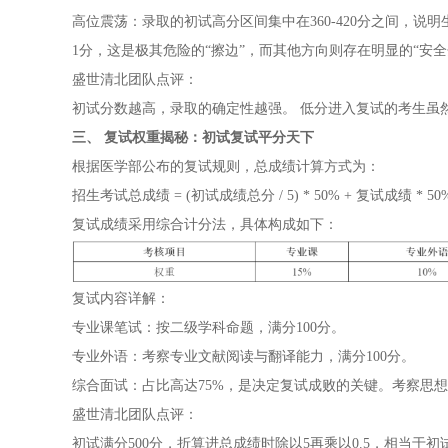
高位震荡：录取的初试高分区间集中在360-420分之间，说明
1分，这是极其危险的“擦边”，而其他方向则存在明显的“安全
盛世清北团队点评：
初试分数越高，录取的确定性越强。 低分进入复试的考生虽
三、 复试权重揭秘：初试复试平分天下
根据医学部公布的复试规则，总成绩计算方式为：
招生考试总成绩 = (初试成绩总分 / 5) * 50% + 复试成绩 * 50
复试成绩采用综合计分法，具体构成如下：
复试内容详解：
专业课笔试：按二级学科命题，满分100分。
专业外语：考察专业文献阅读与翻译能力，满分100分。
综合面试：占比高达75%，是决定复试成败的关键。考察思
盛世清北团队点评：
初试满分500分，折算进总成绩时除以5再乘以0.5，相当于初