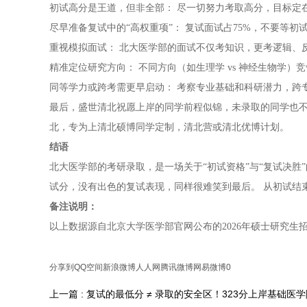
初试高分是王道，但非全部： 尽一切努力考取高分，目标定在
尽早准备复试中的“高权重项”： 复试面试占75%，不要等
重视模拟面试： 北大医学部的面试不仅考知识，更考逻辑、
精准定位研究方向： 不同方向（如生理学 vs 神经生物学
同等学力或跨考需更早启动： 考察专业基础和科研潜力，跨
最后，盛世清北祝愿上岸的同学前程似锦，未录取的同学也不
北，专为上清北硕博同学定制，清北营或清北优博计划。
结语
北大医学部的考研录取，是一场关于“初试资格”与“复试决胜
试分，没有出色的复试表现，同样很难笑到最后。 从初试结
备注说明：
以上数据源自北京大学医学部官网公布的2026年硕士研究
分享到
QQ空间
新浪微博
人人网
腾讯微博
网易微博
0
上一篇 : 复试的最低分 ≠ 录取的安全区！323分上岸基础