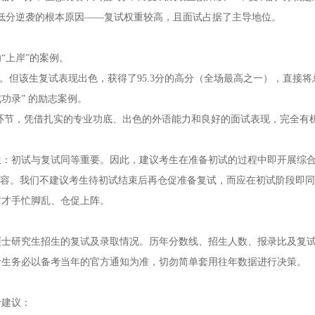
出现低分逆袭的根本原因——复试权重较高，且面试占据了主导地位。
“上岸”的案例。
试。但该生复试表现出色，获得了95.3分的高分（全场最高之一），直接
成功录” 的励志案例。
环节，凭借扎实的专业功底、出色的外语能力和良好的面试表现，完全有
生：初试与复试同等重要。因此，建议考生在准备初试的过程中即开展综
内容。我们不建议考生待初试结束后再仓促准备复试，而应在初试阶段即
方才手忙脚乱、仓促上阵。
年硕士研究生招生的复试及录取情况。历年分数线、招生人数、报录比及复
的考生务必以备考当年的官方通知为准，切勿简单套用往年数据进行决策。
考建议：