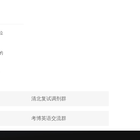
位
的
“
清北复试调剂群
考博英语交流群