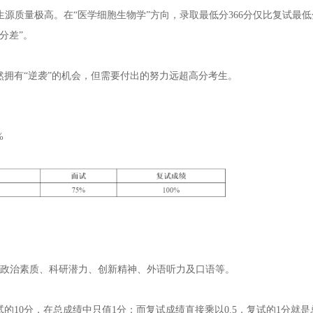
生源质量极高。在“医学细胞生物学”方向，录取最低分366分仅比复试最低
分差”。
然拥有“逆袭”的机会，但需要付出的努力远超高分考生。
%
想政治素质、科研潜力、创新精神、外语听力及口语等。
试的10分，在总成绩中只值1分；而复试成绩直接乘以0.5，复试的1分就是总