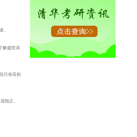
。
道。
了解盛世清
；但只有高初
欢迎指正。