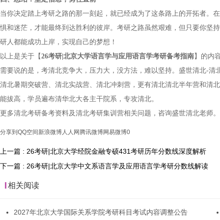
当你决定踏上考研之路的那一刻起，就已经成为了这条路上的开拓者。在
惧和迷茫，才能最终到达胜利的彼岸。考研之路虽然艰难，但只要你坚持
研人都能成功上岸，实现自己的梦想！
以上是关于【
26考研|北京大学语言学与应用语言学考研备考指南
】的内
需要说的是，考清北竞争大，压力大，没方法，难以坚持。盛世清北-清
清北暑期突破营、清北实战营、清北冲刺营，更有清北清北半年营和清北
能拔高，学员遍布清华北大各主干院系，专攻清北。
更多清北考研备考资料及清北考研集训营相关问题，咨询盛世清北老师。
分享到
QQ空间
新浪微博
人人网
腾讯微博
网易微博
0
上一篇 : 26考研|北京大学经院金融专硕431考研历年分数线深度解析
下一篇 : 26考研|北京大学中文系语言学及应用语言学考研分数线解读
相关阅读
2027年北京大学国际关系学院考研科目考试内容调整公告