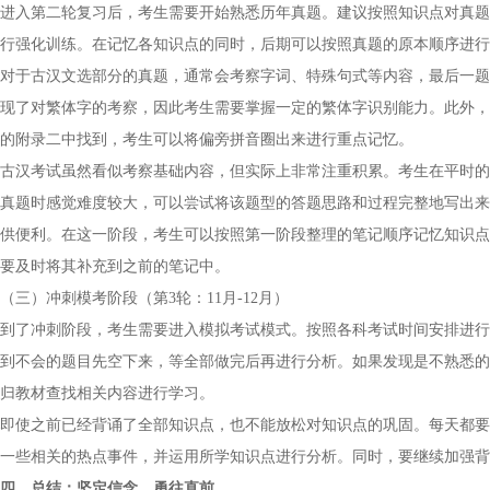
进入第二轮复习后，考生需要开始熟悉历年真题。建议按照知识点对真题
行强化训练。在记忆各知识点的同时，后期可以按照真题的原本顺序进行
对于古汉文选部分的真题，通常会考察字词、特殊句式等内容，最后一题的
现了对繁体字的考察，因此考生需要掌握一定的繁体字识别能力。此外，
的附录二中找到，考生可以将偏旁拼音圈出来进行重点记忆。
古汉考试虽然看似考察基础内容，但实际上非常注重积累。考生在平时的
真题时感觉难度较大，可以尝试将该题型的答题思路和过程完整地写出来
供便利。在这一阶段，考生可以按照第一阶段整理的笔记顺序记忆知识点
要及时将其补充到之前的笔记中。
（三）冲刺模考阶段（第3轮：11月-12月）
到了冲刺阶段，考生需要进入模拟考试模式。按照各科考试时间安排进行
到不会的题目先空下来，等全部做完后再进行分析。如果发现是不熟悉的
归教材查找相关内容进行学习。
即使之前已经背诵了全部知识点，也不能放松对知识点的巩固。每天都要
一些相关的热点事件，并运用所学知识点进行分析。同时，要继续加强背
四、总结：坚定信念，勇往直前