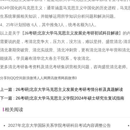
824中国化的马克思主义：通常涵盖马克思主义中国化的历史进程，马
生系统掌握相关知识，并能够运用所学知识分析问题和解决问题。
4、25年计划招收 6人，其中推免3人，统考名额为3人。
以上是关于【
26考研|北京大学马克思主义发展史考研初试科目解读
】的
需要说的是，考清北竞争大，压力大，没方法，难以坚持。盛世清北-清
清北暑期突破营、清北实战营、清北冲刺营，更有清北清北半年营和清北
能拔高，学员遍布清华北大各主干院系，专攻清北。
更多清北考研备考资料及清北考研集训营相关问题，咨询盛世清北老师。
分享到
QQ空间
新浪微博
人人网
腾讯微博
网易微博
0
上一篇 : 26考研|北京大学马克思主义发展史考研考情分析及真题解读
下一篇 : 26考研|北京大学马克思主义学院2024年硕士研究生复试指南
相关阅读
2027年北京大学国际关系学院考研科目考试内容调整公告