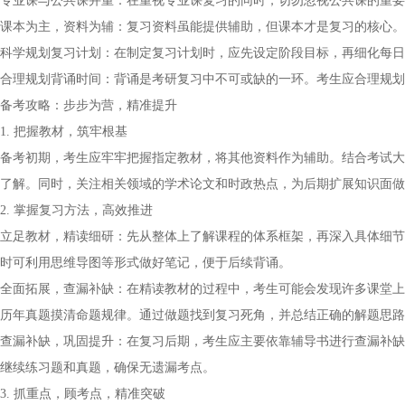
专业课与公共课并重：在重视专业课复习的同时，切勿忽视公共课的重要
课本为主，资料为辅：复习资料虽能提供辅助，但课本才是复习的核心。
科学规划复习计划：在制定复习计划时，应先设定阶段目标，再细化每日
合理规划背诵时间：背诵是考研复习中不可或缺的一环。考生应合理规划
备考攻略：步步为营，精准提升
1. 把握教材，筑牢根基
备考初期，考生应牢牢把握指定教材，将其他资料作为辅助。结合考试大
了解。同时，关注相关领域的学术论文和时政热点，为后期扩展知识面做
2. 掌握复习方法，高效推进
立足教材，精读细研：先从整体上了解课程的体系框架，再深入具体细节
时可利用思维导图等形式做好笔记，便于后续背诵。
全面拓展，查漏补缺：在精读教材的过程中，考生可能会发现许多课堂上
历年真题摸清命题规律。通过做题找到复习死角，并总结正确的解题思路
查漏补缺，巩固提升：在复习后期，考生应主要依靠辅导书进行查漏补缺
继续练习题和真题，确保无遗漏考点。
3. 抓重点，顾考点，精准突破