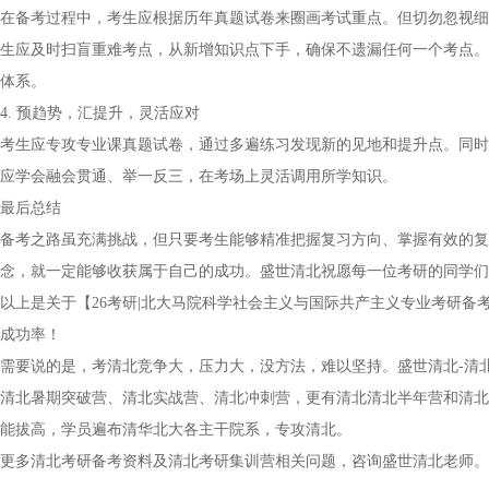
在备考过程中，考生应根据历年真题试卷来圈画考试重点。但切勿忽视细
生应及时扫盲重难考点，从新增知识点下手，确保不遗漏任何一个考点。
体系。
4. 预趋势，汇提升，灵活应对
考生应专攻专业课真题试卷，通过多遍练习发现新的见地和提升点。同时
应学会融会贯通、举一反三，在考场上灵活调用所学知识。
最后总结
备考之路虽充满挑战，但只要考生能够精准把握复习方向、掌握有效的复
念，就一定能够收获属于自己的成功。盛世清北祝愿每一位考研的同学们
以上是关于【26考研|北大马院科学社会主义与国际共产主义专业考研
成功率！
需要说的是，考清北竞争大，压力大，没方法，难以坚持。盛世清北-清
清北暑期突破营、清北实战营、清北冲刺营，更有清北清北半年营和清北
能拔高，学员遍布清华北大各主干院系，专攻清北。
更多清北考研备考资料及清北考研集训营相关问题，咨询盛世清北老师。