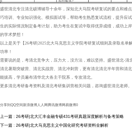
盛世清北专注清北硕博辅导十余年，深知北大马院考研复试的要点和难点
巧培训、专业知识强化、模拟面试等，帮助考生熟悉复试流程，提升应试
生的实际情况制定备考计划，助力考生在复试中取得优异成绩，成功上岸
的学术梦想！
以上是关于【26考研|2025北大马克思主义学院考研复试细则及录取
功率！
需要说的是，考清北竞争大，压力大，没方法，难以坚持。盛世清北-清
清北暑期突破营、清北实战营、清北冲刺营，更有清北清北半年营和清北
能拔高，学员遍布清华北大各主干院系，专攻清北。
更多清北考研备考资料及清北考研集训营相关问题，咨询盛世清北老师。
分享到
QQ空间
新浪微博
人人网
腾讯微博
网易微博
0
上一篇 : 26考研|北大汇丰金融专硕431考研真题深度解析与备考策略
下一篇 : 26考研|北大马克思主义中国化研究考研资料全解析