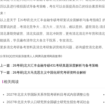
历以及进行模拟面试等备考策略，考生可以全面提高自己的综合素质和应
来！
以上是关于【26考研|北大汇丰金融专硕考研复试全面解析与备考指南
需要说的是，考清北竞争大，压力大，没方法，难以坚持。盛世清北-清
清北暑期突破营、清北实战营、清北冲刺营，更有清北清北半年营和清北
能拔高，学员遍布清华北大各主干院系，专攻清北。
更多清北考研备考资料及清北考研集训营相关问题，咨询盛世清北老师。
分享到
QQ空间
新浪微博
人人网
腾讯微博
网易微博
0
上一篇 : 26考研|北大汇丰金融专硕431考研真题深度解析与备考策略
下一篇 : 26考研|北大马克思主义中国化研究考研资料全解析
相关阅读
2027年北京大学国际关系学院考研科目考试内容调整公告
2027年北京大学人口研究所全国硕士研究生招生考试社会