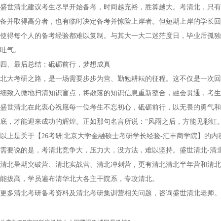
盛世清北建议考生尽早开始备考，时间越充裕，胜算越大。考清北，只有
备并取得高分者，也有临时决定备考并惊险上岸者。但短期上岸的学长回
使得每个人的备考经验都难以复制。与其大一大二迷茫度日，毕业后孤独
吐气。
四、最后总结：砥砺前行，梦想成真
北大考研之路，是一场需要步步为营、勤勉耕耘的征程。这不仅是一次回
细致入微地扫清知识盲点，将散落的知识信息重新整合，融会贯通，考生
盛世清北在此衷心祝愿每一位考生不忘初心，砥砺前行，以无畏的勇气和
底，才能迎来成功的辉煌。正如那句名言所说：“风雨之后，方能见彩虹
以上是关于【26考研|北京大学金融硕士考研学长经验-汇丰商学院】的
需要说的是，考清北竞争大，压力大，没方法，难以坚持。盛世清北-清
清北暑期突破营、清北实战营、清北冲刺营，更有清北清北半年营和清北
能拔高，学员遍布清华北大各主干院系，专攻清北。
更多清北考研备考资料及清北考研集训营相关问题，咨询盛世清北老师。