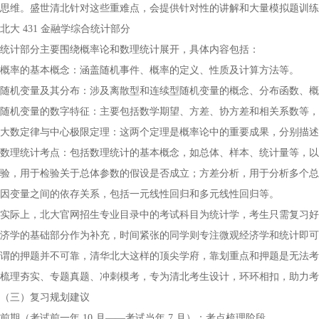
思维。盛世清北针对这些重难点，会提供针对性的讲解和大量模拟题训练
北大 431 金融学综合统计部分
统计部分主要围绕概率论和数理统计展开，具体内容包括：
概率的基本概念：涵盖随机事件、概率的定义、性质及计算方法等。
随机变量及其分布：涉及离散型和连续型随机变量的概念、分布函数、概
随机变量的数字特征：主要包括数学期望、方差、协方差和相关系数等，
大数定律与中心极限定理：这两个定理是概率论中的重要成果，分别描述
数理统计考点：包括数理统计的基本概念，如总体、样本、统计量等，以
验，用于检验关于总体参数的假设是否成立；方差分析，用于分析多个总
因变量之间的依存关系，包括一元线性回归和多元线性回归等。
实际上，北大官网招生专业目录中的考试科目为统计学，考生只需复习好
济学的基础部分作为补充，时间紧张的同学则专注微观经济学和统计即可
谓的押题并不可靠，清华北大这样的顶尖学府，靠划重点和押题是无法考
梳理夯实、专题真题、冲刺模考，专为清北考生设计，环环相扣，助力考
（三）复习规划建议
前期（考试前一年 10 月——考试当年 7 月）：考点梳理阶段