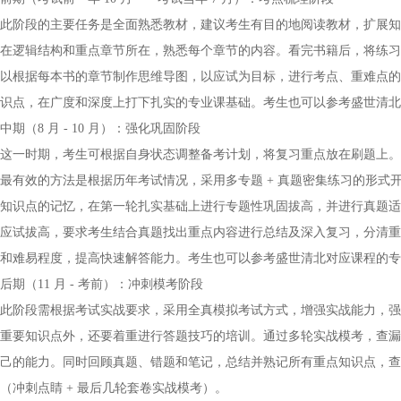
此阶段的主要任务是全面熟悉教材，建议考生有目的地阅读教材，扩展知
在逻辑结构和重点章节所在，熟悉每个章节的内容。看完书籍后，将练习
以根据每本书的章节制作思维导图，以应试为目标，进行考点、重难点的
识点，在广度和深度上打下扎实的专业课基础。考生也可以参考盛世清北
中期（8 月 - 10 月）：强化巩固阶段
这一时期，考生可根据自身状态调整备考计划，将复习重点放在刷题上。
最有效的方法是根据历年考试情况，采用多专题 + 真题密集练习的形
知识点的记忆，在第一轮扎实基础上进行专题性巩固拔高，并进行真题适
应试拔高，要求考生结合真题找出重点内容进行总结及深入复习，分清重
和难易程度，提高快速解答能力。考生也可以参考盛世清北对应课程的专题
后期（11 月 - 考前）：冲刺模考阶段
此阶段需根据考试实战要求，采用全真模拟考试方式，增强实战能力，强
重要知识点外，还要着重进行答题技巧的培训。通过多轮实战模考，查漏
己的能力。同时回顾真题、错题和笔记，总结并熟记所有重点知识点，查
（冲刺点睛 + 最后几轮套卷实战模考）。