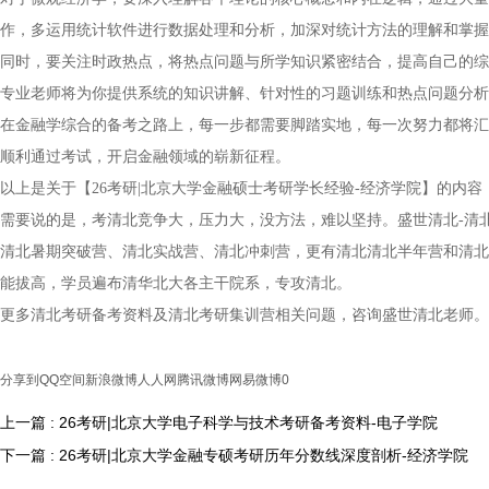
作，多运用统计软件进行数据处理和分析，加深对统计方法的理解和掌握
同时，要关注时政热点，将热点问题与所学知识紧密结合，提高自己的综
专业老师将为你提供系统的知识讲解、针对性的习题训练和热点问题分析
在金融学综合的备考之路上，每一步都需要脚踏实地，每一次努力都将汇
顺利通过考试，开启金融领域的崭新征程。
以上是关于【26考研|北京大学金融硕士考研学长经验-经济学院】的内
需要说的是，考清北竞争大，压力大，没方法，难以坚持。盛世清北-清
清北暑期突破营、清北实战营、清北冲刺营，更有清北清北半年营和清北
能拔高，学员遍布清华北大各主干院系，专攻清北。
更多清北考研备考资料及清北考研集训营相关问题，咨询盛世清北老师。
分享到
QQ空间
新浪微博
人人网
腾讯微博
网易微博
0
上一篇 : 26考研|北京大学电子科学与技术考研备考资料-电子学院
下一篇 : 26考研|北京大学金融专硕考研历年分数线深度剖析-经济学院