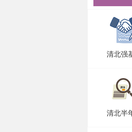
咨询及申
邮寄地址
邮政编码：1
电子邮箱
清北强
以上是关
综合考核
的同学们
需要说的
清北半
持。盛世
造，有清