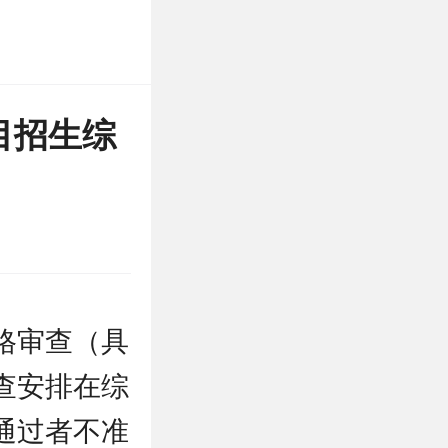
目招生综
格审查（具
查安排在综
通过者不准