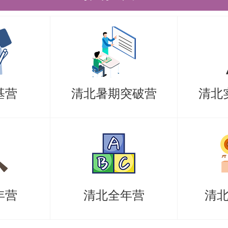
诉联系方式：
：北京市海淀区双清路30号焊接馆21
00084
：
gcsxyzs@mail.tsinghua.edu.cn
基营
清北暑期突破营
清北
于【2025年清华大学创新领军工程博
及录取办法】的内容，希望能帮助准
节约时间，提高上岸的成功率！
是，考清北竞争大，压力大，没方法
年营
清北全年营
清
清北-清北考研集训营，为清北考研
北先行营、清北强基营、清北暑期突