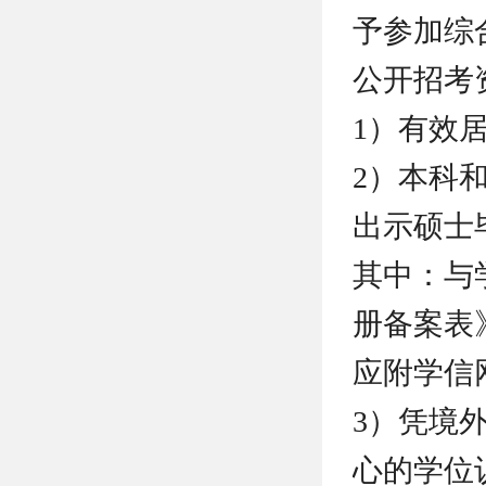
予参加综
公开招考
1）有效
2）本科
出示硕士
其中：与
册备案表
应附学信
3）凭境
心的学位