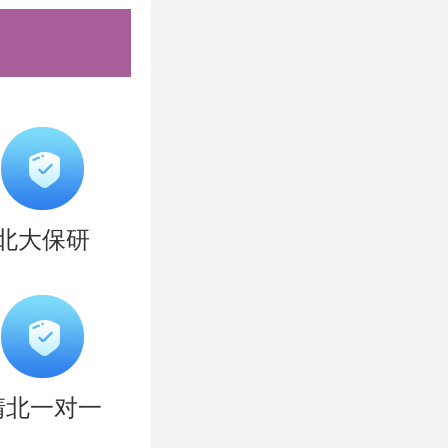
清北全年营
盲区强技
院系，专攻
问题，咨询
北大保研
清北一对一