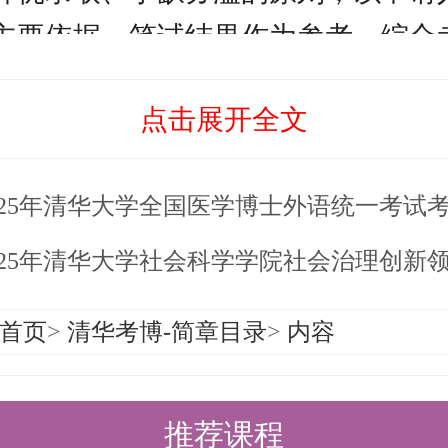
主要依据，笔试结果作为参考，综合
培养条件，并结合招生计划确定推荐
点击展开全文
上每名工程博士指导教师当年仅招收
士生，拟录取名单报学校研究生招生
025年清华大学全国医学博士外语统一考试
准后方为有效录取名单。
25年清华大学社会科学学院社会治理创新领军人才（非全日制）专业博士项目博
参见《清华大学2025年博士研究生招
首页
>
清华考博-简章目录
>
内容
查询、咨询及申诉联系方式
学2025年创新领军工程博士项目招生
推荐课程
式具名进行申诉。