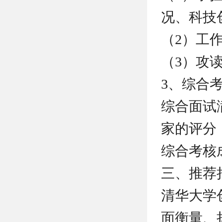
况、科技
（2）工
（3）攻
3、综合
综合面试
家的评分
综合考核
三、推荐
清华大学
面衡量、