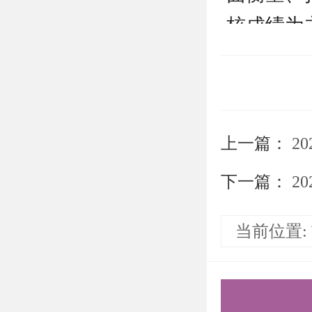
核成绩为
生情况和
单，原则
军工程博
上一篇：
2
组审核批
四、其他
下一篇：
20
未尽事宜
当前位置:
五、信息
对清华大
以书面形