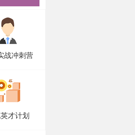
3室
实战冲刺营
士项目招生
备考研清北
，难以坚
北英才计划
学子量身打
破营、清北