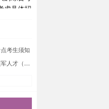
考虑具体招
拟录取名
一名创新领
工作领导小
考点考生须知
士研究生招生简章
生简章》。
有异议，可