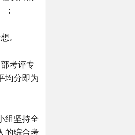
）；
设想。
全部考评专
平均分即为
小组坚持全
人的综合考