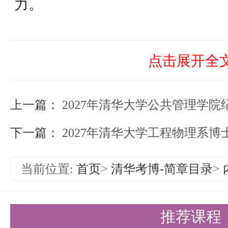
力。
三、推荐拟录取
高等研究院研究生招生工作领导小
点击展开全
录取和宁缺毋滥的原则，以申请人
上一篇：
依据，综合考虑具体招生情况和培
2027年清华大学公共管理学院纪
生名额确定推荐名单，报学校研究
下一篇：
2027年清华大学工程物理系
核批准。
当前位置:
首页
>
清华考博-简章目录
>
四、其他
如因不可抗力影响，导致招生工作
推荐课程