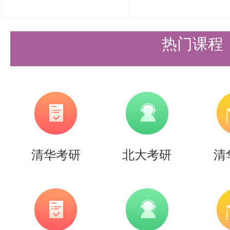
邮寄地址：清华大学高等研究院（
邮政编码:100084
热门课程
电子邮箱：gdyjy@mail.tsinghua.edu
以上是关于【2027年清华大学高
简章】的内容，希望能帮助准备考
间，提高上岸的成功率。
清华考研
北大考研
清
需要说的是，考清北竞争大，压力
持。盛世清北-清北考研集训营，
造，有清北先行营、清北强基营、