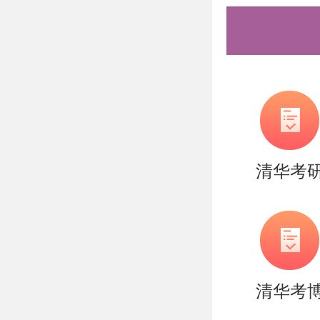
申请人将
系统（yzb
（1）有
（2）外
（3）本
清华考
（4）本
注册备案
位证书（
告》）、
清华考
证书电子