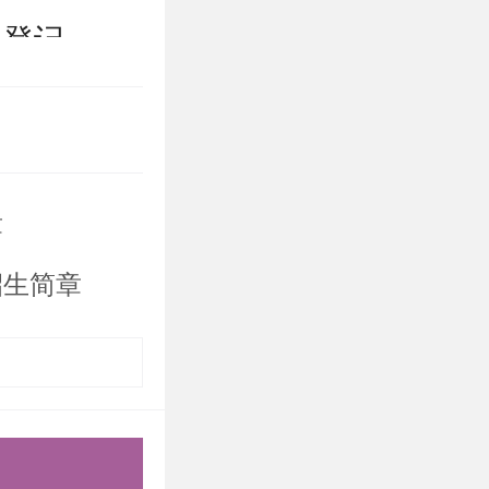
名登记
本人专业背
章
学习和研究
招生简章