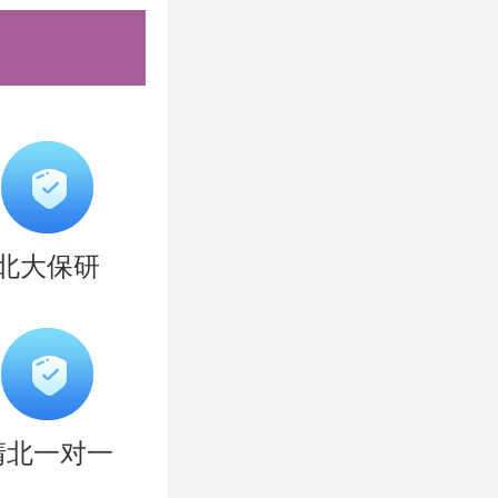
生申请服务
逾期不予受理。
北大保研
历证书电子
）、学士学
验证报
教育部学历
清北一对一
证报