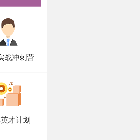
及其相关的
8日15:00
实战冲刺营
生申请服务
关要求完成网上
26年7月1
北英才计划
再继续招生。