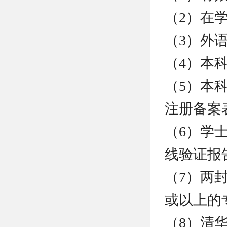
（2）在学
（3）外
（4）本
（5）本
注册备案
（6）学
线验证报
（7）两
或以上的
（8）清