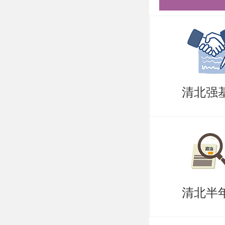
符合《清
实施细则
2.申请时
我院在申请时
清北强
内进行招
系统（http
报名手续
注：我院
清北半
日10:00
3.材料提