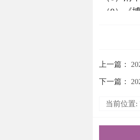
（9）《
表》；
（10）
（11）
上一篇：
2
景、从事
计划等；
下一篇：
2
（12）
当前位置:
（13）
（三）普
1．申请