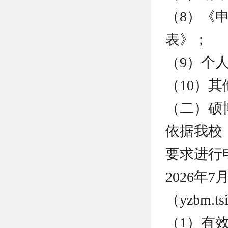
（8）《
表》；
（9）个
（10）
（二）硕
依据我校
要求进行申
2026年
（yzbm.
（1）有