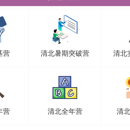
华大学2027年博士研究生招生简章》
中的报考条件。
间
间2026年7月1日10:00-2026年7月2
基营
清北暑期突破营
清北
生报名，请申请人登录清华大学研究
s://yzbm.tsinghua.edu.cn）按相
。
少数民族骨干专项计划仅在申请时间20
年营
清北全年营
清
-2026年7月28日15:00招生，后期不
交