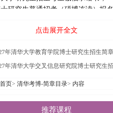
博士研究生普通招考（硕博连读）报
点击展开全文
硕士生导师写出推荐意见；
本人自述：请用1500字（中文）介绍
027年清华大学教育学院博士研究生招生简
过的研究工作以及攻读研究生阶段的
027年清华大学交叉信息研究院博士研究生
个人中英文简历；
首页
>
清华考博-简章目录
>
内容
其他可证明科研水平和能力的材料。
通招考攻读博士学位研究生
推荐课程
条件