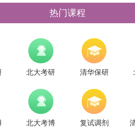
以下材料在申请时间内通过我校研究
热门课程
m.tsinghua.edu.cn）进行提交，
效身份证明；
语水平证明；
科及硕士研究生学业成绩单；
研
北大考研
清华保研
科学历证书（须附学信网《教育部学
表》或《教育部学籍在线验证报告》
须附学信网《中国高等教育学位在线
硕士研究生学历证书（须附学信网《
博
北大考博
复试调剂
注册备案表》或《教育部学籍在线验