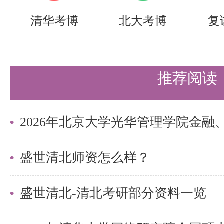
系统（yzbm.tsinghua.edu.
清华考博
北大考博
复
（1）有效身份证明
（2）外语水平证明
推荐阅读
（3）本科及硕士研究生学业成绩
（4）本科学历证书（须附学信网
注册备案表》或《教育部学籍在线
位证书（须附学信网《中国高等教
盛世清北师资怎么样？
告》）、硕士研究生学历证书（须
盛世清北-清北考研部分资料一览
证书电子注册备案表》或《教育