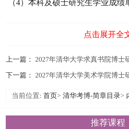
（4）本科及硕士研究生学业成绩
（5）本科学历证书（须附学信网
注册备案表》或《教育部学籍在线
点击展开全
（6）学士学位证书（须附学信网
上一篇：
线验证报告》）
2027年清华大学求真书院博士
（7）两封与报考专业相关的职称为
下一篇：
2027年清华大学美术学院博士
或以上的专家推荐信
当前位置:
首页
>
清华考博-简章目录
>
（8）清华大学研究生招生考生诚
（9）《博士研究生普通招考（硕
推荐课程