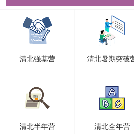
（10）其他可证明科研水平和能
（11）个人简历
（三）普通招考攻读博士学位研究
1．申请条件
清北强基营
清北暑期突破
符合《清华大学2027年博士研究
实施细则中的报考条件。
其中：2027年我系动力工程及工
码：0807）面向海外高校招收中
博士学位研究生。申请条件为：本
清北半年营
清北全年营