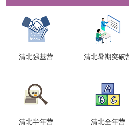
（6）两封与报考专业相关的副教授
职称专家推荐信（含：清华大学本
生）
（7）清华大学研究生招生考生诚
清北强基营
清北暑期突破
（8）《申请攻读推荐免试博士学
（9）如果有在核心刊物或会议上
或取得具有学术水平的工作成果，
件，发表文章仅需提供首页。
（10）如果在学期间从事课外科
清北半年营
清北全年营