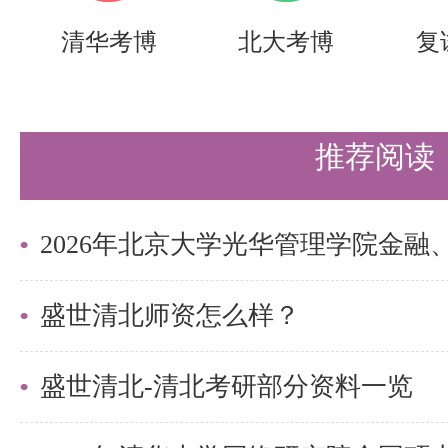
生。申请条件为：本科毕业于海外
清华考博
北大考博
复
业成绩的总绩点原则上不低于3.5
算）。
推荐阅读
往届本科生及没有取得推免资格的
PTN项目（清华方面）。不招收
生。
2．申请时间
盛世清北师资怎么样？
我院系在申请时间1和申请时间2
盛世清北-清北考研部分资料一览
人登录清华大学研究生申请服务系