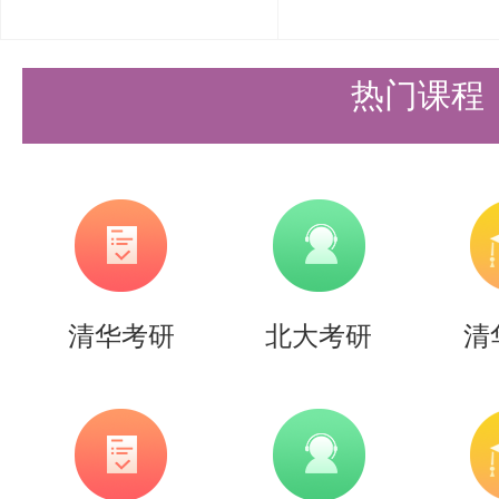
现，请提交由学校教务部门出具并
（11）其他可证明科研水平和能
热门课程
复印件或者摘要。
（二）普通招考攻读博士学位研究
1．申请条件
符合《清华大学2027年博士研究
清华考研
北大考研
清
实施细则中的报考条件。
其中：2027年我院生物学专业（专业
海外高校招收中国籍优秀本科毕业