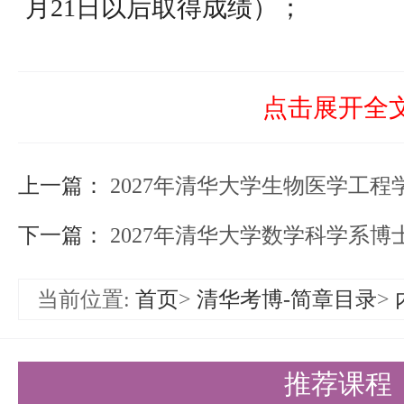
月21日以后取得成绩）；
④雅思（A类）成绩6.0分(含)以
⑤以第一作者或者并列第一作者
点击展开全
近研究领域的期刊或会议发表（含
上一篇：
文；
2027年清华大学生物医学工
⑥在英语国家或地区使用英语撰
下一篇：
2027年清华大学数学科学系
位；
当前位置:
首页
>
清华考博-简章目录
>
⑦可证明英语能力达到相当于前
（5）本科学业成绩单和成绩排名
推荐课程