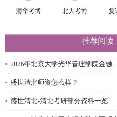
注：我院所有专项计划仅在2026年7月
清华考博
北大考博
复
15:00招生报名，后期不再开放
3.材料提交
推荐阅读
申请人将以下材料在申请时间内通
系统（yzbm.tsinghua.edu.
（1）有效身份证明；
（2）外语水平证明；
盛世清北师资怎么样？
（3）本科及硕士研究生学业成绩
盛世清北-清北考研部分资料一览
（4）本科学历证书（须附学信网