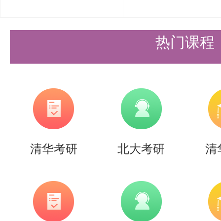
（三）普通招考攻读博士学位研究
1．申请条件
热门课程
符合《清华大学2027年博士研究
实施细则中的报考条件。
2.申请时间
我院在2026年11月1日10:00-2026
清华考研
北大考研
清
招生报名，请申请人登录清华大学
（https://yzbm.tsinghua.ed
手续。