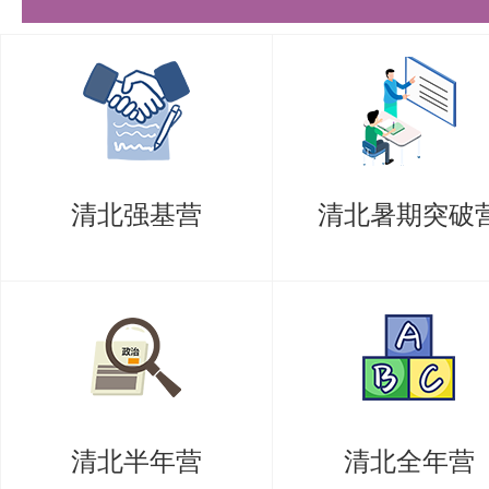
（9）《博士研究生普通招考（硕
表》；
（10）本人自述：请用不超过15
博士生的原因和优势、选择五道口
清北强基营
清北暑期突破
阐述对博士阶段学术研究的理解，
累和科研潜力；
（11）中英文简历；
（12）其他可证明科研水平和能
作论文或已发表论文）。
清北半年营
清北全年营