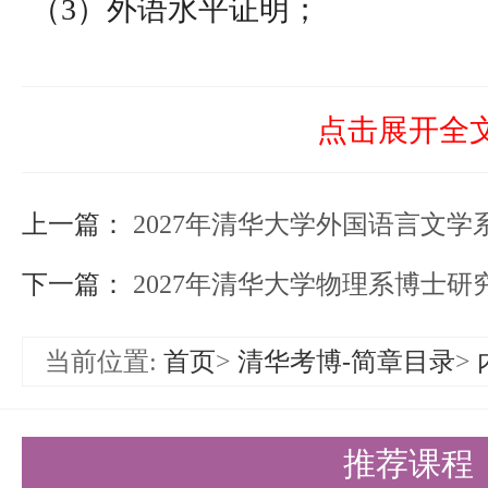
（3）外语水平证明；
（4）本科及硕士研究生学业成绩
（5）本科学历证书（须附学信网
点击展开全
注册备案表》或《教育部学籍在
上一篇：
（6）学士学位证书（须附学信网
2027年清华大学外国语言文
线验证报告》）；
下一篇：
2027年清华大学物理系博士研
（7）两封与报考专业相关的职称
当前位置:
首页
>
清华考博-简章目录
>
称）或以上的专家推荐信；
（8）清华大学研究生招生考生诚
推荐课程