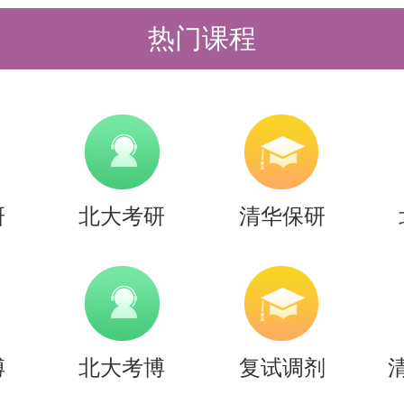
过资格复审确认合格后方可被录取，
热门课程
予录取。
于【2026年清华大学建筑学院招收公
）博士研究生拟录取名单公示】的内
考研清北的同学们节约时间，提高上
研
北大考研
清华保研
是，考清北竞争大，压力大，没方法
清北-清北考研集训营，为清北考研
北先行营、清北强基营、清北暑期突
博
北大考博
复试调剂
清北冲刺营，更有清北清北半年营和