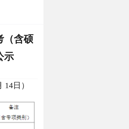
考（含硕
公示
 14日）