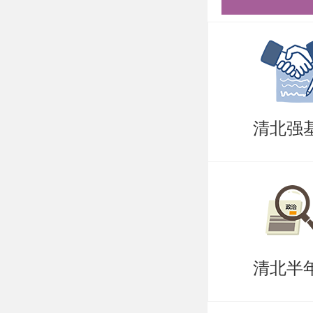
清北强
公示期内
反映，申
清北半
依据国家