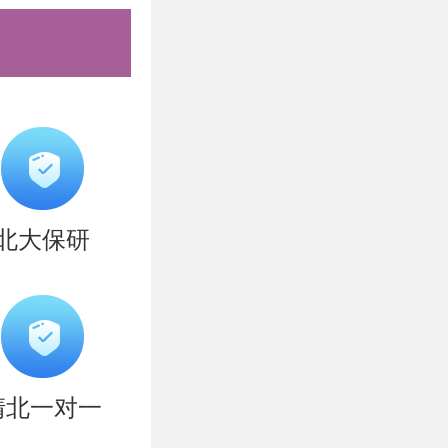
复审不合格
开招考（含
容，希望能
岸的成功
北大保研
，难以坚
学子量身打
破营、清北
清北一对一
清北全年营