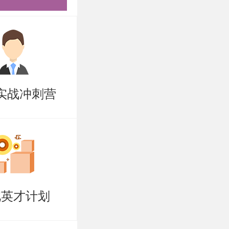
实战冲刺营
名向本院系
目录。
北英才计划
有拟录取考