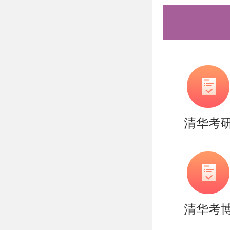
生必须经
的考生不
以上是关
硕博连读
帮助准备
率。
清华考
需要说的
持。盛世
造，有清
清华考
实战营、