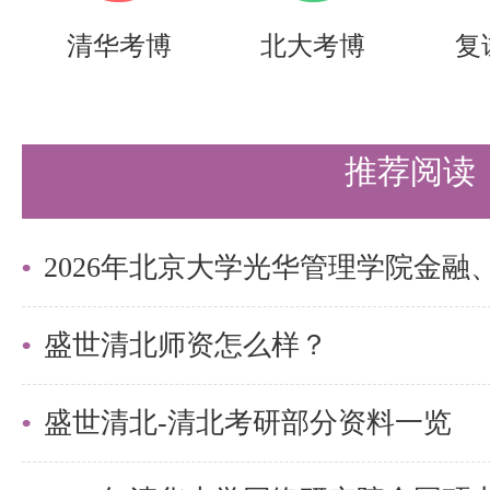
备考研清北的同学们节约时间，提
清华考博
北大考博
复
需要说的是，考清北竞争大，压力
持。盛世清北-清北考研集训营，
推荐阅读
造，有清北先行营、清北强基营、
实战营、清北冲刺营，更有清北清
可选择，清北学长领学，班主任全
盛世清北师资怎么样？
巧，专项技能拔高，学员遍布清华
清北。
盛世清北-清北考研部分资料一览
更多清北考研备考资料及清北考研