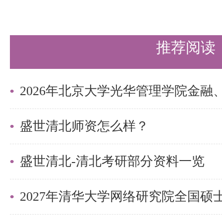
处公章）交（寄）到我校拟录取院
六、其他说明
推荐阅读
1.若申请人弄虚作假、违反招生
德、专业伦理、诚实守信等方面的
立即取消其读研资格，并通报申请
2.我校及相关招生院系以研招信
盛世清北师资怎么样？
话、电子邮件、短信等方式公开或
盛世清北-清北考研部分资料一览
息、文件和消息，均视为送达，因
成的一切后果由考生本人承担。