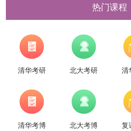
5.我校研究生新生入学前获得本
热门课程
书；
6.符合我校各拟录取院（系）自
的标准（具体咨询相应院系）。
注1：考生报名时间指在“全国推
清华考研
北大考研
清
试攻读研究生信息公开暨管理服务
间。
外校推免生应在2026年6月本科
最后一学年正式成绩单原件（含毕
清华考博
北大考博
复