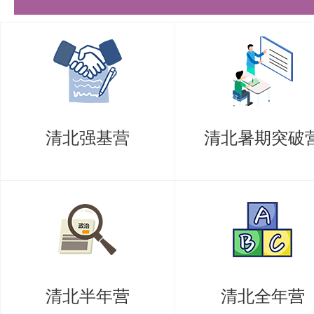
7）本科毕业证书（并附学信网《
册备案表》或《教育部学籍在线验
证书（并附学信网《中国高等教育
（申请人持境外获得的学位证书申
清北强基营
清北暑期突破
服务中心认证，须提交认证报告）
8）个人简历（打印5份）
申请人需在资格审查时向申请院（
件，由院（系）现场核验。
二、综合考核
清北半年营
清北全年营