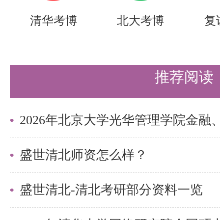
时间：2025年9月7日8:00开始
清华考博
北大考博
复
地点：清华大学（具体地点和安排
保持邮件畅通，收到邮件后第一时
推荐阅读
（2）考核形式及考核项目：
综合考核由笔试和面试组成，通过
查申请人对教育学专业基础知识及
能力思维能力、语言表达能力、外
盛世清北师资怎么样？
能力等方面的水平。
盛世清北-清北考研部分资料一览
1）笔试：