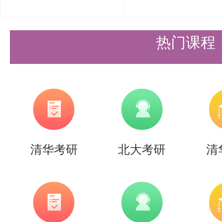
对本科直博、硕博连读、公开招考
（1）综合考核时间、地点：
热门课程
1）笔试：
时间：科目一：《教育理论综合》，2
30-15:30
科目二：《专业英语》，2025年9月5日1
清华考研
北大考研
清
地点：清华大学（具体地点后续邮
件畅通，收到邮件后第一时间回复
2）面试：