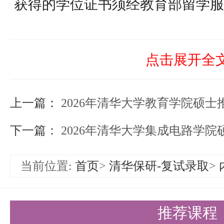
获得的学位证书须经教育部留学服
报告
4）国家承认学历的应届硕士毕业
点击展开全
5）以同等学力身份报考的申请人
上一篇：
全国核心期刊上发表论文的期刊或
2026年清华大学教育学院硕
励证书、已修硕士课程的正式成绩
下一篇：
2026年清华大学集成电路学
6）不能在资格审查前获得硕士学
当前位置:
首页
>
清华保研-复试录取
>
在读硕士专业学位学生以及在职申
述第5条要求提供资格审查材料
推荐课程