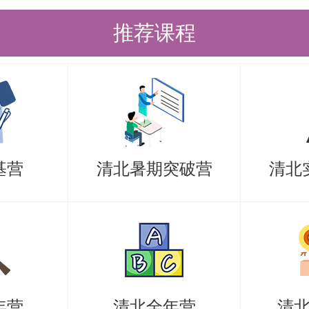
推荐课程
基营
清北暑期突破营
清北
年营
清北全年营
清