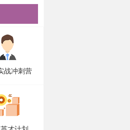
实战冲刺营
北英才计划