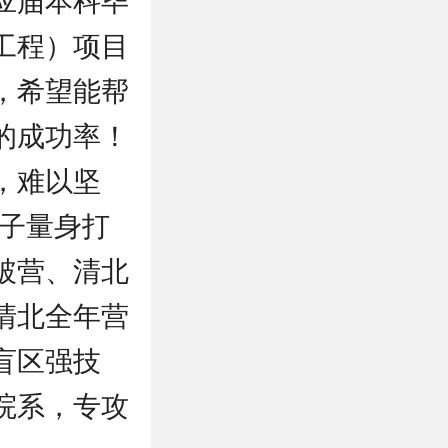
应届本科毕
工程）项目
，希望能帮
的成功率！
，难以坚
学子量身打
破营、清北
清北全年营
盲区强技
院系，专攻