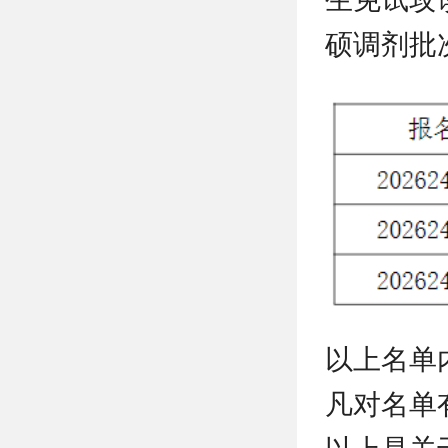
硕调剂批
以上名单
凡对名单