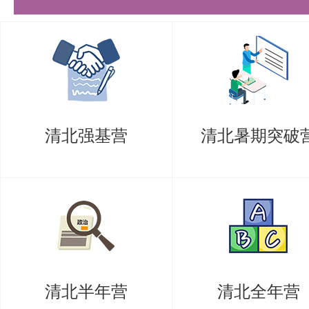
六、报名申请
1、网上报名
报名时间：即日起至2025年6月16
报名网址：
https://admission.pku.ed
清北强基营
清北暑期突破
歌浏览器），进入【网上报名】模
申请人须在确定意向研究方向后，于2
之前提交问卷：
https://www.wjx.c
2、材料提交
① 电子版材料：
清北半年营
清北全年营