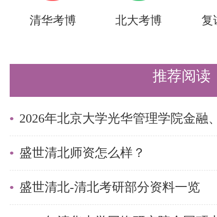
寄。
清华考博
北大考博
复
注意事项：
u 只完成网上报名，未按要求提
推荐阅读
弃。不再另行通知。
u 申请者应对提交的所有材料的
取消申请资格。
u 申请材料一经收到，恕不退还。
盛世清北师资怎么样？
七、材料审核及夏令营资格审定
盛世清北-清北考研部分资料一览
夏令营材料审核和夏令营入营资格