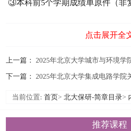
③本科前5个学期成绩单原件（非
院系教务公章）；
④有效的英语水平证明复印件；
点击展开全
⑤发表的学术文章及获奖证书复印
上一篇：
⑥其他证明材料（如体现自身学术
2025年北京大学城市与环境学院“全国优
工作成果等）。
下一篇：
2025年北京大学集成电路学院关于
⑦专家推荐信2封（报名系统下载
当前位置:
首页
>
北大保研-简章目录
>
相当专业技术职称专家分别推荐，
密封并由推荐专家在封口骑缝处签
推荐课程