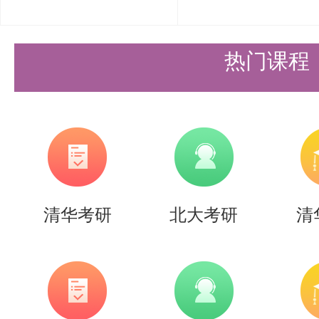
电子版材料请于2025年6月16日
推荐信外，其他所有材料按照顺序
热门课程
件（以“申请编号+姓名”命名，文
② 纸质版材料
u 纸质版原件暂时不交，请保存好
u 待收到入营通知邮件后，入营
清华考研
北大考研
清
提交所有申请纸质版材料（含推荐
均使用A4纸打印，按序排列，不
封面、目录或包装。具体信息将另