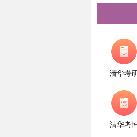
及院系。
3. 准备
6月17
经济学研
接收同城
清华考
注：申请
实性、有
成的后果
四、入营
清华考
入营审核