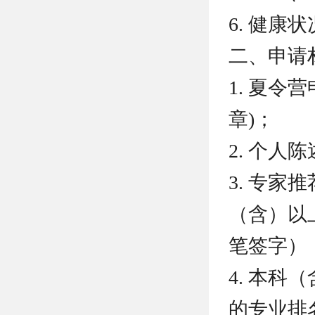
6. 健
二、申请
1. 夏令
章)；
2. 个
3. 专
（含）以
笔签字）
4. 本
的专业排