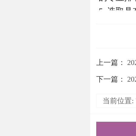
5. 选
件”、“
件”。证
数不得超
上一篇：
2
注意：请
专家推荐
下一篇：
2
订。
当前位置:
三、申请
1. 网上报名
谷歌浏览