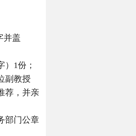
字并盖
字）1份；
2位副教授
推荐，并亲
务部门公章