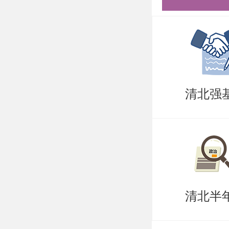
块进行填报
月16日23
2. 网
（申请表
清北强
书、各类
PDF文
nse@nsd.p
PDF文
清北半
济学+202
邮件主题