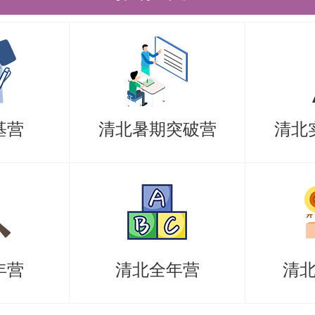
。报名时间为2026年6月1日00:00起至
:59。
上申报成功后，请将本通知第二条所述的
、个人陈述、本科成绩单、已发表论
基营
清北暑期突破营
清北
外语考试成绩等）按前述要求的顺序
件（不包含推荐信），发送到
ku.edu.cn。
件命名规则为：专业+申请ID+姓名。
年营
清北全年营
清
6××××+张三。
命名规则为：夏令营申请+专业+姓名