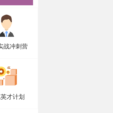
2026年6
申请材料
文、奖状证
实战冲刺营
生成一个
例如：理论经
北英才计划
+所在学校