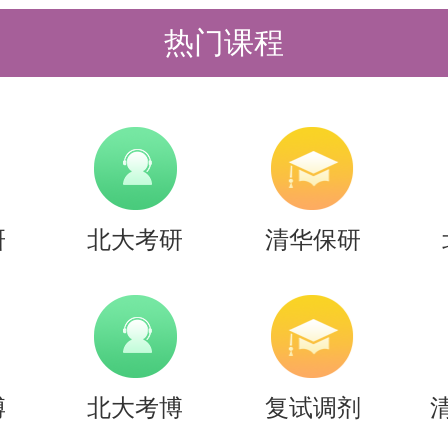
热门课程
好前述各项纸质申请材料（恕不退回），
日（含）之前寄至或送至北京大学朗润
究院）202办公室。（邮寄只接收顺
快递，请在醒目处注明：优秀大学生
研
北大考研
清华保研
者应保证所提交的所有电子信息及纸
效性、完整性，如因不实信息或者伪
完全由本人承担。
名单：
博
北大考博
复试调剂
工作由新结构经济学研究院2026年夏