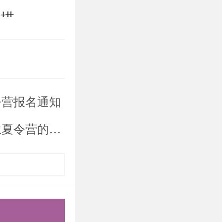
扫描
单扫描
一致，总页
令营报名通知
个人陈述和
间均无需装
令营的通知
.cn（建议使用
择夏令营模