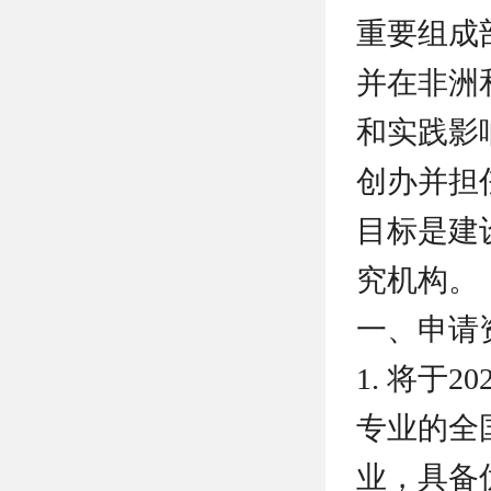
重要组成
并在非洲
和实践影
创办并担
目标是建
究机构。
一、申请
1. 将于
专业的全
业，具备