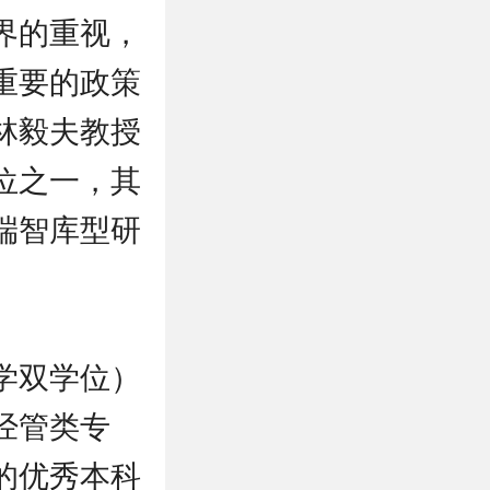
界的重视，
重要的政策
林毅夫教授
位之一，其
端智库型研
济学双学位）
经管类专
的优秀本科