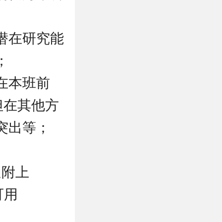
潜在研究能
；
在本班前
但在其他方
突出等；
迎附上
可用