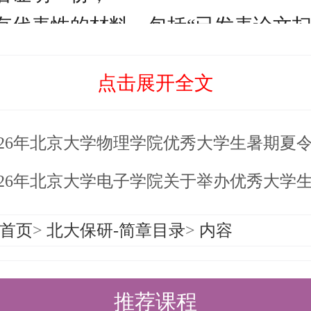
取具有代表性的材料，包括“已发表论文
奖状证书扫描件”、“各类外语考试成绩
点击展开全文
明材料应简明，并与在线申请内容相
过20页（建议采用双面打印）。
026年北京大学物理学院优秀大学生暑期夏
使用报名系统提供的夏令营申请表、
信；材料请按顺序排放，各种材料之
026年北京大学电子学院关于举办优秀大学生夏
首页
>
北大保研-简章目录
>
内容
提交：
地址：https://admission.pku.edu
推荐课程
器或火狐浏览器），注册登录后，选