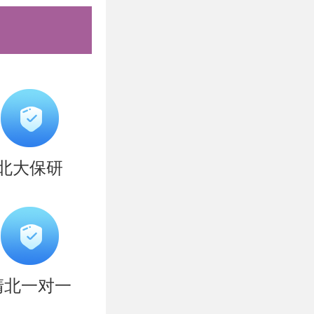
于2026年
园（新结构
丰快递，不
夏令营）。
北大保研
版材料的真
造材料所造
清北一对一
令营专家委