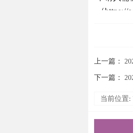
（https:
名”，选
报名起止时间
2.申请材
上一篇：
20
1)申请
请表成绩
下一篇：
2
2)个人
当前位置:
本人亲笔
3)专家
科专业领