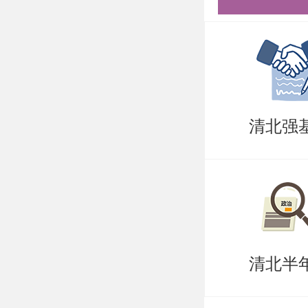
称；
4)本科
绩单证明
5)专业
清北强
的成绩证
6)英语成
件，注：
9月1日
清北半
系统进行
确保右下