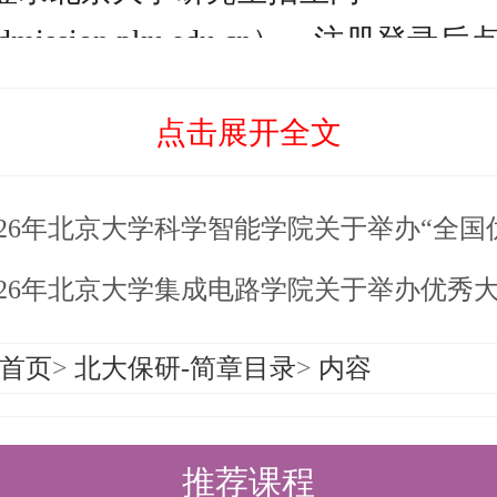
//admission.pku.edu.cn），注册登
择“夏令营”模块进行填报。
点击展开全文
为2026年6月1日8:00至6月22日17
料及要求：
26年北京大学科学智能学院关于举办“全国优秀大学生夏
表（报名系统填写生成，下载打印后本
排名处需要加盖学院教务公章或学院公
026年北京大学集成电路学院关于举办优秀大学生
陈述（从报名系统中下载模板，填写完
首页
>
北大保研-简章目录
>
内容
签字）；
推荐信2封（须专家亲笔签字），专家
推荐课程
域内的副教授（含）以上或具有相当