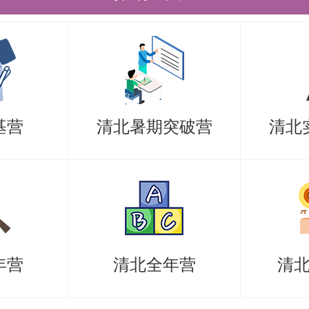
阶段成绩单原件1份，需加盖学校教务
专用章；
成绩证明（如本科院校有内容基本一致
基营
清北暑期突破营
清北
明，也可直接使用作为证明材料）；
绩证明（CET4/CET6/TOEFL/雅思
如提交雅思和托福英语考试成绩，需提交
后的考试成绩，并且在资格审查阶段能
年营
清北全年营
清
查验；英语四六级成绩报告扫描件需
角查验二维码清晰可扫）；