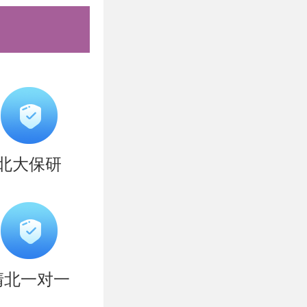
或原创性工
见系统，下
要签字和盖
北大保研
一个PDF
”（例如：
名系统。入
清北一对一
对本人提交