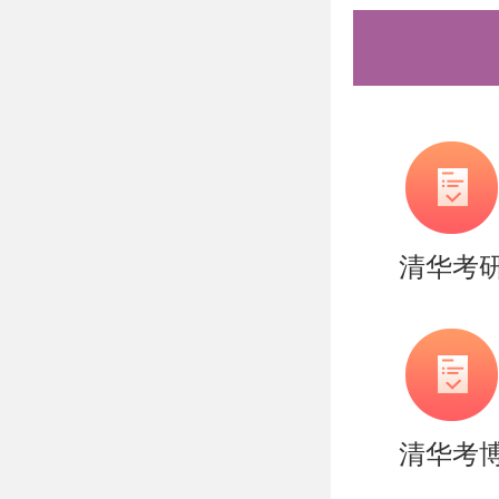
7)其他
作成果等
个人陈述
载填写后
申请夏令
清华考
章的部分）
文档，PD
2026
营报到时需
清华考
纸质申请