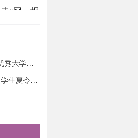
录后点击“网上报
:00。
令营”的通知
人签字。申
章）;
夏令营的通知
成后打印、
须为所报学
专业技术职