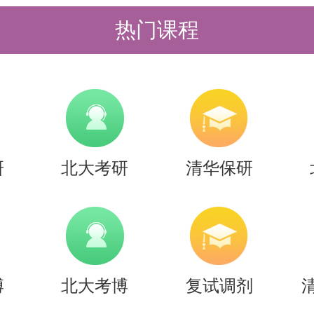
证明材料（如代表性学术论文、出版物
热门课程
，获奖证书、各类证书等复印件）。
、专家推荐信、专业成绩证明等模板
需手写签名。
营的同学准备好纸版材料后（包括需
研
北大考研
清华保研
，将(1)-(7)材料按照上述顺序扫描成
F命名为“2026夏令营-姓名-本科学校
夏令营-张三-北京大学）作为附件上传报
提交(1)-(6)全部纸版材料。
博
北大考博
复试调剂
材料一经收到，恕不退还。申请者应