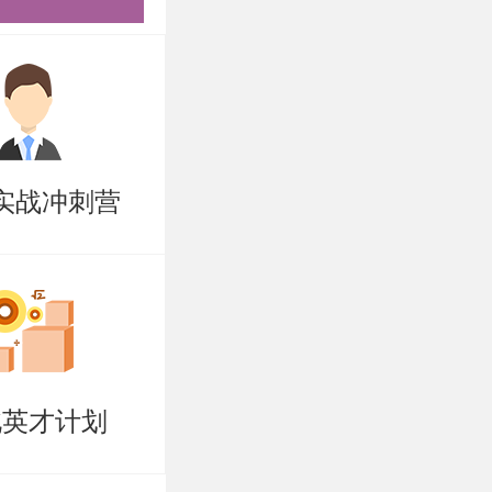
处公章或成
但格式不同
实战冲刺营
成绩等复印
2025年
够登录官方
北英才计划
足够清晰，