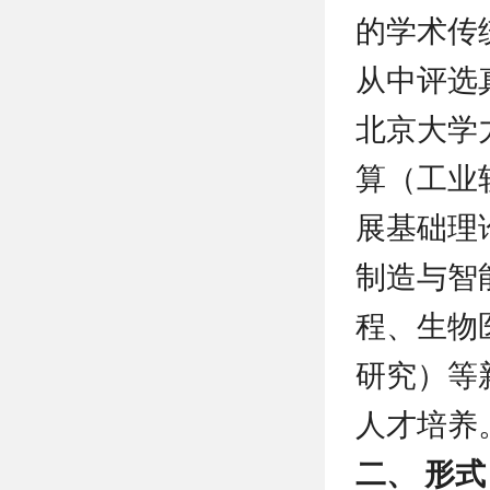
的学术传
从中评选
北京大学
算（工业
展基础理
制造与智
程、生物
研究）等
人才培养
二、 形式