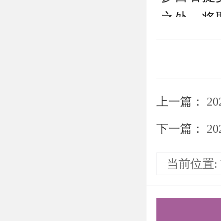
之处，将
2. 入
未接到入
3. 费
上一篇：
20
食宿。
六、 联
下一篇：
20
邮箱：ggxyj
当前位置:
报名指南
一、报名
（1）申