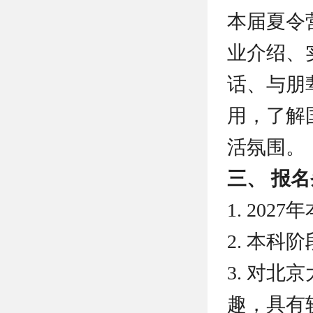
本届夏令
业介绍、
话、与朋
用，了解
活氛围。
三、 报
1. 20
2. 本
3. 对
趣，具有