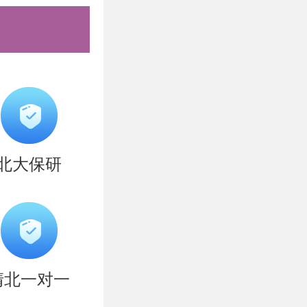
分别填写签
域内的副教
北大保研
一个PDF
名”）上传
大小不超过
清北一对一
上传系统；