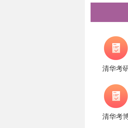
（7）信
（8）声
（9）专
名，并密
授(含)
清华考
注：
1）请按
文件后压
至报名系
清华考
10M）