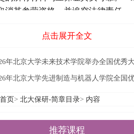
取消其参营资格，并追究法律责任。
营通知：名单将通过学院网站公布并邮件
点击展开全文
营通知的同学皆为未入选者，不再另
用：本次夏令营不收取任何费用，请自行
26年北京大学未来技术学院举办全国优秀大学生科学实践
系方式（谢绝家长咨询）
26年北京大学先进制造与机器人学院全国优秀大学生暑期学科
xbs@pku.edu.cn
首页
>
北大保研-简章目录
>
内容
系统申请材料：
推荐课程
请表（系统下载后打印，本人手写签