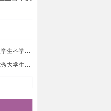
通知，届时
行告知。
安排交通和
体验营的通知
体验营报名通知
名，不能使