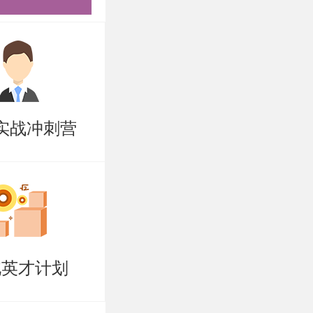
签名，不能
章，如有不
实战冲刺营
L、GRE
北英才计划
原创性工作