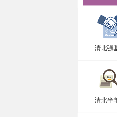
用电子签
（2）个
使用电子
（3）本
清北强
实将取消
（4）英语
等成绩证
（5）获
清北半
（6）体
（成果核