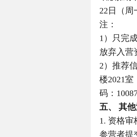
22日（周一
注：
1）只完
放弃入营
2）推荐
楼2021
码：100
五、 其
1. 资
参营者提