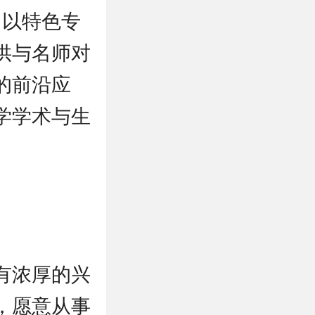
。以特色专
供与名师对
的前沿应
学学术与生
有浓厚的兴
，愿意从事