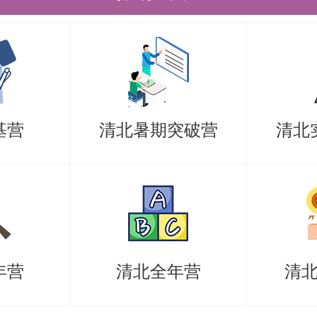
名或人名章）；
人陈述（系统下载后打印，本人手写
签名或人名章）；
科前5个学期成绩单原件（院系教务盖
基营
清北暑期突破营
清北
入营资格）；
水平证明（国家英语四、六级或TOEF
明1份）；
奖证书复印件各1份；
年营
清北全年营
清
现学术水平的代表性论文、出版物或
心信息页）；