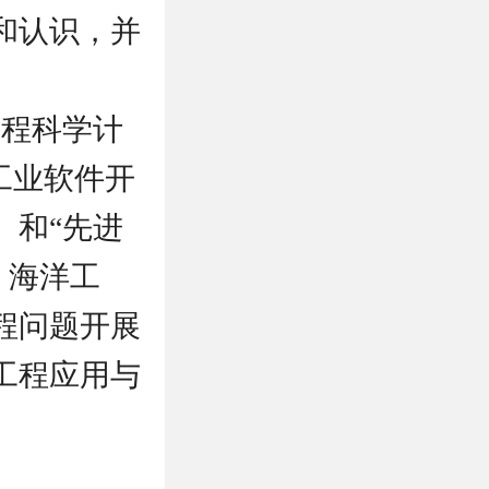
和认识，并
。
工程科学计
工业软件开
）和“先进
、海洋工
程问题开展
工程应用与