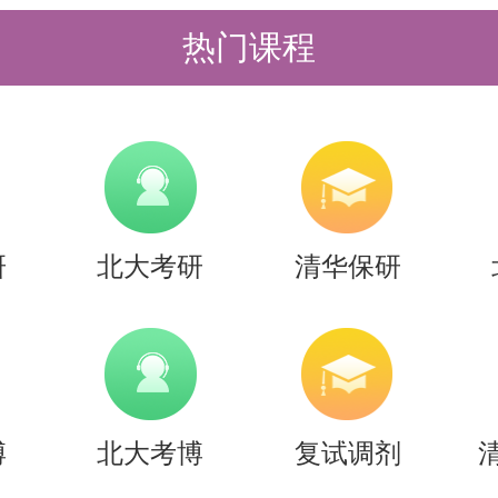
息核对确认表（点击下载）；
热门课程
明（点击下载）；
家推荐信（使用系统模板，请2位专家
封邮寄），专家须为所报学科专业领
以上或具有相当专业技术职称。
研
北大考研
清华保研
照顺序，扫描材料（1）至（8），合成
缩（命名为“机械夏令营-本科院校-姓
统（所有签字和盖章不能缺失，文件
博
北大考博
复试调剂
；材料（9）只需要提供纸版，不需要