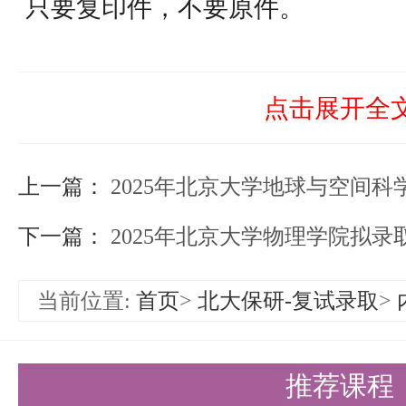
只要复印件，不要原件。
本次报名需提交的上述材料中，（1
项，（6）是可选提交项。北京大
点击展开全
的本科生可以不提交（3）。
上一篇：
三、材料提交
2025年北京大学地球与空间
1.电子版材料提交（请申请人仔
下一篇：
2025年北京大学物理学院拟
全后发送）：
当前位置:
首页
>
北大保研-复试录取
>
按申请材料（所有材料签章需完成
成1个PDF文件（文件大小不超过
推荐课程