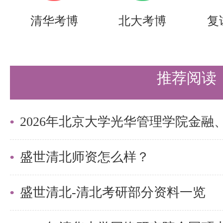
愿，请提供两份纸版申请材料。纸
清华考博
北大考博
复
的，和报名系统信息一致的。
纸版材料被收到后，系统会显示数
推荐阅读
认。
学术型研究生寄送地址、咨询电话
100871，北京市海淀区颐和园路
2408室，王老师，wj012@pku.edu.
盛世清北师资怎么样？
专业型研究生(资源与环境专业)
盛世清北-清北考研部分资料一览
务邮箱：