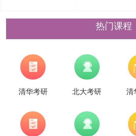
zj1015@pku.edu.cn。
2.纸版材料提交（请申请人仔细
热门课程
后提交）：
申请人在准备好纸版材料后（包括
分），将材料按照（1）-（6）的
袋，档案袋上写明“申请地空25推
清华考研
北大考研
清
士）-申请专业-姓名-本科学校-联系
18日上午9点前使用EMS快递寄
（需要自行预约）教务办公室。如