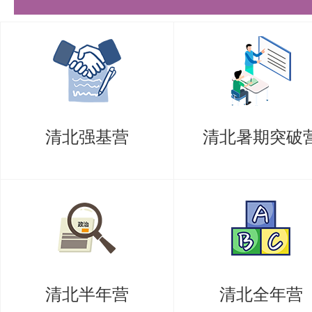
描，于2024年9月18日09:00
和附件命名均为：25推免申请-申
请专业-学生姓名。
如在系统中报名了2个志愿，请提
清北强基营
清北暑期突破
送到邮箱。电子版申请表一定是最
一致的。
接收电子版材料邮箱：
申请学术型研究生请发送材料至wj012
专业型研究生（资源与环境专业）
清北半年营
清北全年营