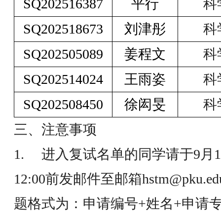
SQ202516387
平行
科
SQ202518673
刘津彤
科
SQ202505089
姜程文
科
SQ202514024
王雨姿
科
SQ202508450
徐闳旻
科
三、注意事项
1. 进入复试名单的同学请于9月
12:00前发邮件至邮箱hstm@pku.
题格式为：申请编号+姓名+申请专