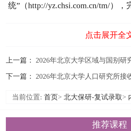
统”（http://yz.chsi.com.cn/
以上是关于【2026年北京大学科
试研究生 复试安排及复试名单】
点击展开全
备考研清北的同学们节约时间，提
上一篇：
2026年北京大学区域与国别研究院推
需要说的是，考清北竞争大，压力
下一篇：
2026年北京大学人口研究所接收推
持。盛世清北-清北考研集训营，
造，有清北先行营、清北强基营、
当前位置:
首页
>
北大保研-复试录取
>
实战营、清北冲刺营，更有清北清
可选择，清北学长领学，班主任全
推荐课程