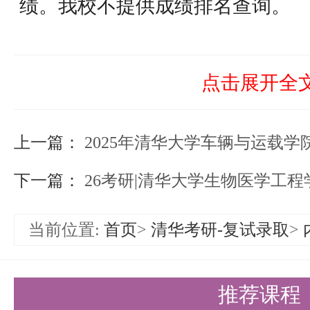
绩。我校不提供成绩排名查询。
二、初试成绩复核
根据上级招生主管部门的安排，考
点击展开全
问，可于2月26日8：30—2月27
上一篇：
复核申请，逾期不予受理。根据有
2025年清华大学车辆与运载学院招收港澳台地
复核仅限于核查考生答卷是否有漏
下一篇：
26考研|清华大学生物医学工
情况，评分标准、评分细则的宽严
当前位置:
首页
>
清华考研-复试录取
>
内。
复核申请方式为：在上述时间内登
推荐课程