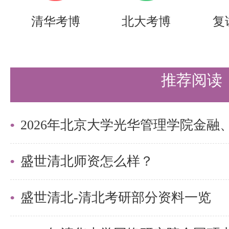
日12:00进入该复核页面下查看。
清华考博
北大考博
复
2、自命题科目成绩复核
自命题科目成绩复核分两步申请（
推荐阅读
第一步，填写“自命题成绩复核申
面下载），连同本人有效身份证件
证，一并以快递形式寄至清华大学
件人：研招办，地址：北京市清华
盛世清北师资怎么样？
室，邮政编码：100084）。注
盛世清北-清北考研部分资料一览
出。