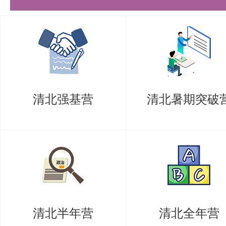
服务系统（
https://yzbm.tsinghua.e
询初试成绩的账号相同。登录后请点
生招生” 下 “初试成绩复核”，
接受现场咨询和办理。
清北强基营
清北暑期突破
1、统考科目成绩复核
统考科目全部采用网上评卷方式，
卷管理严谨细致，各题得分均经过
卷质量、数据准确性均有保证。
我校统考科目包括：思想政治理论
清北半年营
清北全年营