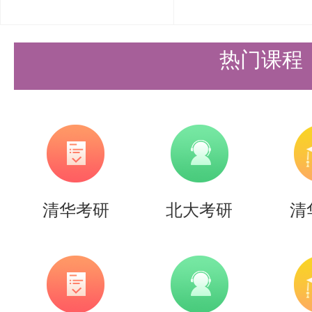
件，申请博士生的须出示硕士毕业
件。应届毕业生须出示应届在读证
热门课程
教育机构学历者，还须出示中国教
的《学历学位认证书》，持内地（
历者，还须提交中国教育部学信网
报告，应届生应在入学前补交认证
清华考研
北大考研
清
（3）申请硕士生的须出示本科成
的须出示本科和硕士成绩单原件。
发的成绩单原件或加盖公章的认证