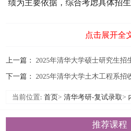
绩为主要依据，综合考虑具体招生
合当年招生名额确定推荐名单，报
导小组审核批准。
点击展开全
四、信息查询、申诉及联系方式
上一篇：
对我院（系）2025年港澳台研究
2025年清华大学硕士研究生
形式具名向我院（系）进行申诉，
下一篇：
2025年清华大学土木工程系招收港澳台地区
方式如下：
当前位置:
首页
>
清华考研-复试录取
>
邮寄地址：清华大学中央主楼40
邮政编码：100084
推荐课程