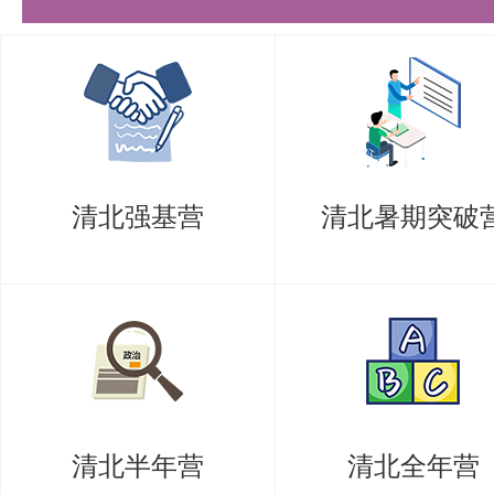
电子邮箱：
yolanda_ming@tsinghua
注意事项：
1、资格审查时考生应提供的材料
（1）香港、澳门申请者须出示香
清北强基营
清北暑期突破
份证原件和“港澳居民来往内地通
证》原件，台湾申请者须出示在台
原件和“台湾居民来往大陆通行证
原件；
（2）申请硕士生的须出示本科毕
清北半年营
清北全年营