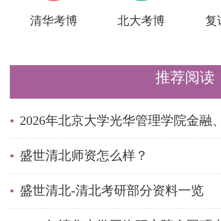
2、考生须提前学习《国家教育考
清华考博
北大考博
复
《清华大学研究生招生复试（综合
清华大学研招网-政策法规栏目）
推荐阅读
络远程方式宣读或者提交《清华大
合考核）考生诚信承诺书》承诺诚
过程录音录像存档。
3、未尽事宜参见《2025年清华
盛世清北师资怎么样？
湾地区研究生简章及专业目录》及
盛世清北-清北考研部分资料一览
以上是关于【2025年清华大学自