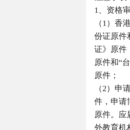
1、资格
（1）香
份证原件
证》原件
原件和“
原件；
（2）申
件，申请
原件。应
外教育机