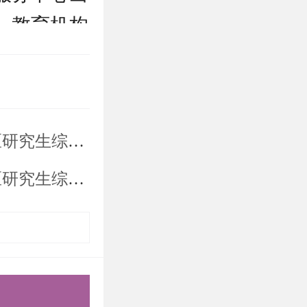
）教育机构
历/学位认
申请博士生
考核名单公示
毕业院校签
细则及录取办法
办法》与
规则》（见
求以视频网
生复试（综