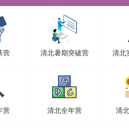
考生诚信承诺书》承诺诚信应试，院
录像存档。
事宜参见《2026年清华大学招收香港
究生简章及专业目录》及学校相关招
基营
清北暑期突破营
清北
于【2026年清华大学社会科学学院招
综合考核实施细则及录取办法】的内
考研清北的同学们节约时间，提高上
年营
清北全年营
清
是，考清北竞争大，压力大，没方法
清北-清北考研集训营，为清北考研