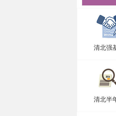
合考核）
过程录音
3、未尽
湾地区研
清北强
以上是关
区研究生
帮助准备
率。
清北半
需要说的
持。盛世