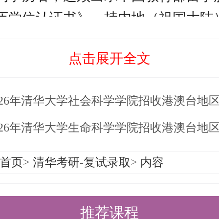
历学位认证书》，持内地（祖国大陆
还须提交中国教育部学信网出具的学
点击展开全文
应届生应在入学前补交认证报告；
请硕士生的须出示本科成绩单原件，
026年清华大学社会科学学院招收港澳台地区研究生综合
本科和硕士成绩单原件。成绩单须为
单原件或加盖公章的认证件。
26年清华大学生命科学学院招收港澳台地区研究生综合考核实施
须提前学习《国家教育考试违规处理
首页
>
清华考研-复试录取
>
内容
学研究生招生复试（综合考核）考场
研招网-政策法规栏目），按院系要
推荐课程
式宣读或者提交《清华大学研究生招