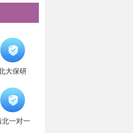
破营、清北
清北全年营
盲区强技
院系，专攻
北大保研
问题，咨询
清北一对一