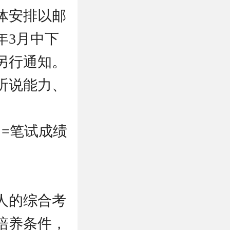
体安排以邮
年3月中下
另行通知。
听说能力、
）=笔试成绩
人的综合考
培养条件，