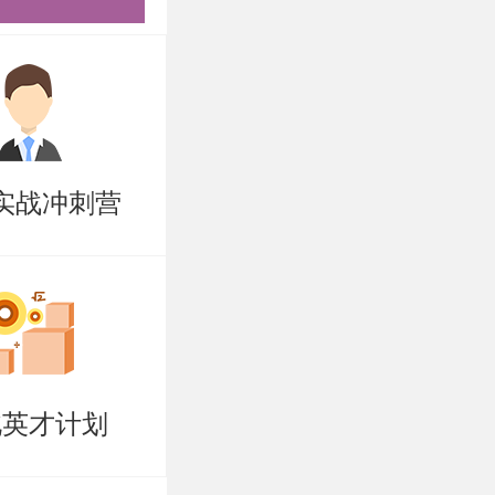
系将对宣读
、澳门、台
生规定。
实战冲刺营
收港澳台地
容，希望能
岸的成功
北英才计划
，难以坚
学子量身打