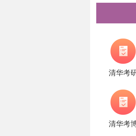
造，有清
实战营、
可选择，
巧，专项
清北。
清华考
更多清北
盛世清北
清华考