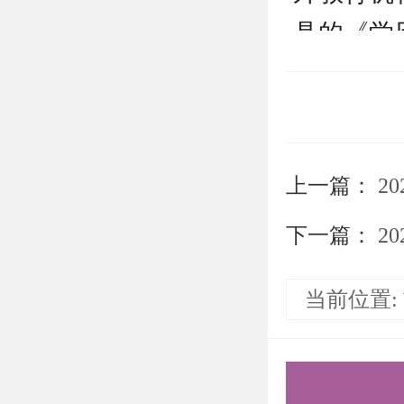
具的《学
学历者，
证报告，
（3）申
上一篇：
2
的须出示
发的成绩
下一篇：
20
2、考生
当前位置:
《清华大
清华大学
络远程方