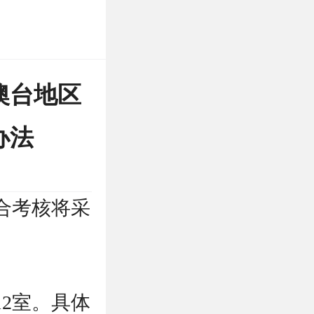
澳台地区
办法
合考核将采
12室。具体