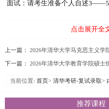
面试：请考生准备个人自述3——
况、实践活动与获奖、学术成果、
对报考专业的科研了解情况等，考
点击展开全
科研经历、思想状况、对本学科发
上一篇：
2026年清华大学马克思主义学院全国硕
专业领域发展的潜力、思维的敏锐
言表达能力、专业基础知识、相关
下一篇：
2026年清华大学教育学院硕
外语听力与口语测试：在面试过程
当前位置:
首页
>
清华考研-复试录取
>
问的方式考核，主要考核外语听说
（2）考生应在我院系规定时间，
推荐课程