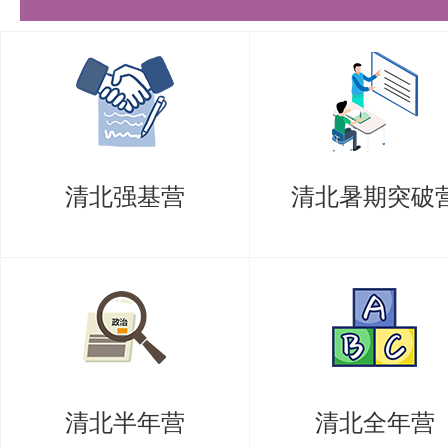
点），按照《清华大学研究生招生
规则》，参加所有复试考核环节。
（3）考生参加复试前务必登录清
（http://yz.tsinghua.edu.
清北强基营
清北暑期突破
家教育考试违规处理办法》与《清
（综合考核）考场规则》，保证对
知情了解。
（4）请保持通信方式畅通，及时
院系的通知。
清北半年营
清北全年营