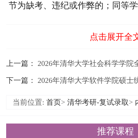
节为缺考、违纪或作弊的；同等学
不合格者，视为复试不合格，均不
社会科学学院对参加复试的考生按
点击展开全
排序，严格按考生总成绩排名从高
上一篇：
2026年清华大学社会科学学院全国硕士
成绩同分并列，依次以面试成绩、
下一篇：
2026年清华大学软件学院硕
科目4成绩等从高到低排序。
社会科学学院招生领导小组根据以
当前位置:
首页
>
清华考研-复试录取
>
录取名单，报学校研究生招生工
清华大学-约翰·霍普金斯“全球政治与
推荐课程