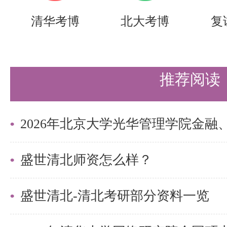
述（包括政治表现、外语水平、业
清华考博
北大考博
复
划等）。
持境外学历证书的考生需提交教育
推荐阅读
告；申请退役大学生士兵加分符合
伍批准书》和《退出现役证》等电
务系统。
盛世清北师资怎么样？
以上材料须于3月23日（周一）12
申请服务系统。
盛世清北-清北考研部分资料一览
资格审查材料名称