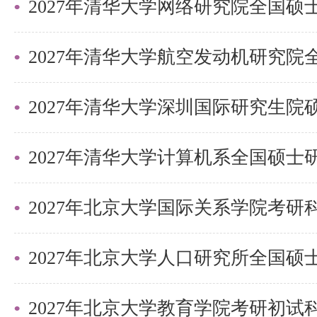
01新闻学；02
新闻传
传播学
播学
3月28日
（周六）
01数据传播；
2027年清华大学深圳国际研究生
055200
8:30-17:0
02数字文创传
新闻与
播；03全球科
传播
技传播
2027年北京大学国际关系学院考
6. 注意事项
（1）请考生准备个人自述3-5分
实践活动与获奖、学术成果、特长
2027年北京大学教育学院考研初