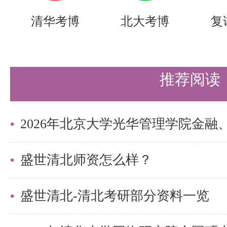
试，考试地点待资格审查时现场通
清华考博
北大考博
复
复试面试：
专业代
研究方向代码
推荐阅读
码和名
面试时间
和名称
称
050300
3月27日
03国际新闻传
盛世清北师资怎么样？
新闻传
（周五）
播
播学
8:30-12:0
盛世清北-清北考研部分资料一览
050300