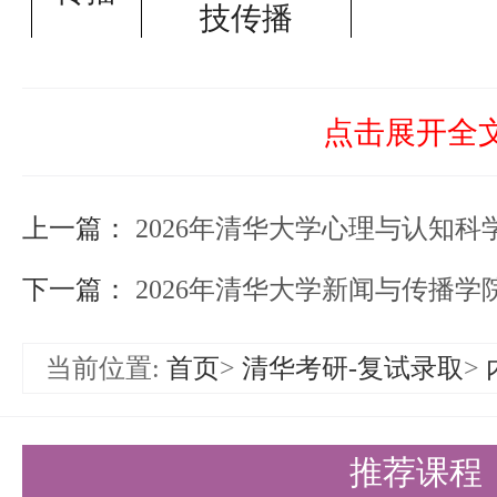
技传播
以同等学力毕业并获得学位者须在
考生在资格审查前登录我校研究生
点击展开全
档形式提交有效二代居民身份证、
上一篇：
2026年清华大学心理与认知科学系全国硕士研究
提供学生证）、大学期间成绩单原
下一篇：
2026年清华大学新闻与传播学院全国硕
件（加盖档案单位红章）、考生诚
述（包括政治表现、外语水平、业
当前位置:
首页
>
清华考研-复试录取
>
划等）。
考生须提前准备以下纸质材料，按
推荐课程