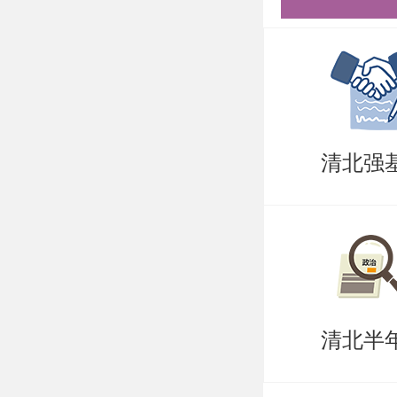
力、研究
⑥大学期
单位红章
⑦其他材
清北强
注：现场
考生诚信
未进行资
不论是否
清北半
（2）复