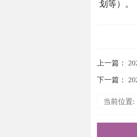
划等）。
退役大学
书》和《
考生在资
上一篇：
20
①有效二
②学历证
下一篇：
202
③考生诚
当前位置:
④个人简
⑤考生自