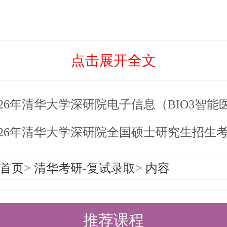
生士兵计划考生除以上材料还须提交
退出现役证》（限士兵）。
点击展开全文
格审查现场核验以下材料原件：
26年清华大学深研院电子信息（BIO3智能医学与生物技术）硕士统招生
代居民身份证；
书、学位证书（应届生提供学生证）
6年清华大学深研院全国硕士研究生招生考试会计（高级财务管理与大数据专业硕士项目
信承诺书（考生本人签名）；
首页
>
清华考研-复试录取
>
内容
历；
述（包括政治表现、外语水平、业务
推荐课程