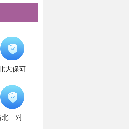
试题满分为
主要考查申请
圳国际研究生
北大保研
30-
楼2211
试要求另行
清北一对一