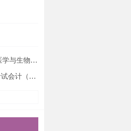
《入伍批准
复试录取实施细则
；
）入围复试名单公示
和科研能