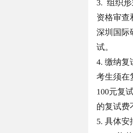
3. 组织
资格审查
深圳国际
试。
4. 缴纳
考生须在
100元
的复试费
5. 具体安