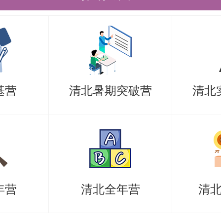
计划等）；
间成绩单原件或档案中成绩单复印件
）；
料（如获奖、成果证明等）。
基营
清北暑期突破营
清北
收取以上纸质材料④-⑦共6份（可复
承诺书（考生本人手写签名）1份。
格审查或资格审查未通过的考生一律
录取，所交材料（含成绩单）一律不
年营
清北全年营
清
试安排