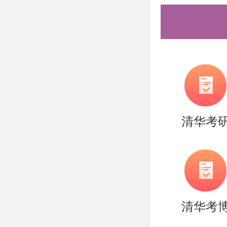
1）笔试
笔试采用
300 分
人的编程
3月23日
清华考
院信息楼2
18:00
机房上机
清华考
邮件通知