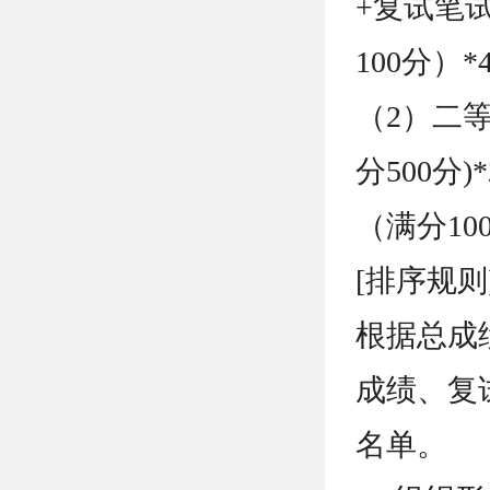
+复试笔试
100分）*
（2）二等
分500分
（满分10
[排序规则
根据总成
成绩、复
名单。