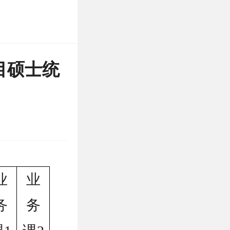
目硕士统
业
业
务
务