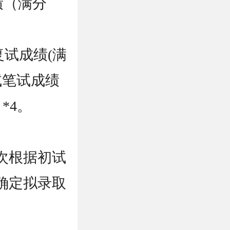
绩（满分
复试成绩(满
复试笔试成绩
*4。
次根据初试
确定拟录取