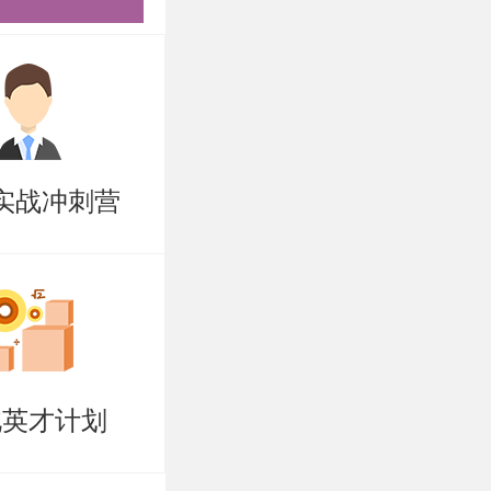
（加盖档案
实战冲刺营
印件），③
不予录取。
予退还。
北英才计划