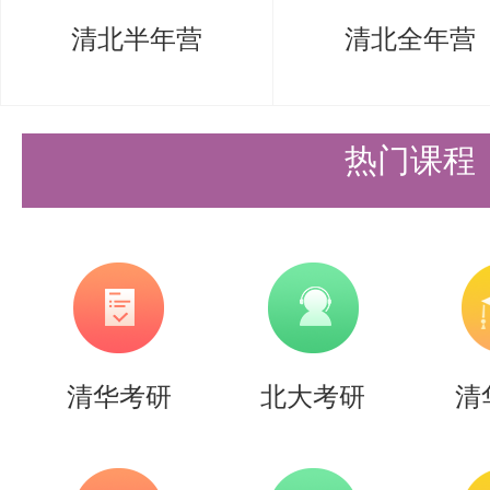
清北半年营
清北全年营
热门课程
护理六年分数线仅在310-330 
分 330 分、最低分 310 分，六年
“低位震荡、无大幅冲高” 的走势
口腔医学硕士：
2021年：340分
清华考研
北大考研
清
2022年：330分