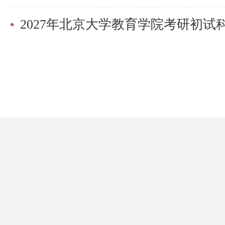
口腔六年分数线自340 分起步，整体
2027年北京大学教育学院考研初
弹冲高至 345 分后连续两年回落，20
六年平均分 328 分，整体呈现 “
走势。
医学技术硕士：
2024年：310分
2025年：310分
2026年：310分