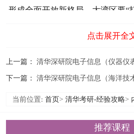
形成全面开放新格局。大湾区要“
地”，“建设国际教育示范区，引
点击展开全
院，推进世界一流大学和一流学科
设创新引领型全球城市、大湾区国
上一篇：
清华深研院电子信息（仪器仪表工程）考研
新兴科技与产业创新发展高地和策
下一篇：
清华深研院电子信息（海洋技术与工程）考研
性新兴产业的发展目标。为服务国
展，2016年11月4日，清华大学
当前位置:
首页
>
清华考研-经验攻略
>
议，共建清华大学深圳国际研究生院。
推荐课程
教育部批复成立清华大学深圳国际