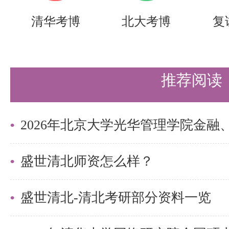
供动力，为大湾区的社会创新发展
清华考博
北大考博
复
校相关学科的发展，助推清华大学
专业介绍
推荐阅读
清华深研院仪器仪表工程专业硕士
域及相关理工科本科生招生。研究
术、微纳米加工技术、柔性传感器
盛世清北师资怎么样？
量、光学系统设计与实现等基础与
盛世清北-清北考研部分资料一览
量雄厚，科研条件完善，教师团队
景，承担多项国家级、省部级科研