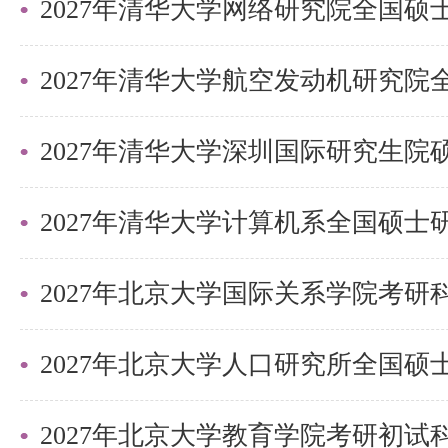
高，多次获得各类荣誉称号，毕业
校博士项目及航天科工院所、华为
仪器科学与技术：
2027年清华大学深圳国际研究生
目前包括光学精密加工与测量平台
仪器研究平台和光学与光电技术研
2027年北京大学国际关系学院考
主要面向应用型人才培养，侧重应
各类仪器设备400余台套，各级洁净
师资团队
2027年北京大学教育学院考研初
倪凯