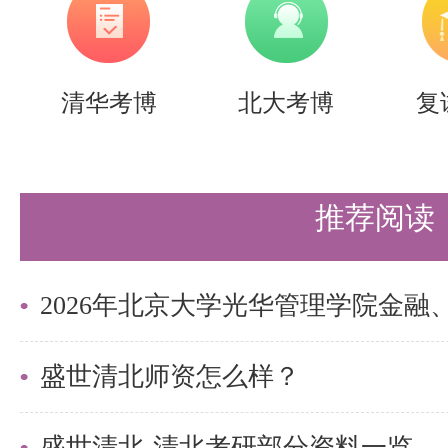
该教材突出机械运动作为主要控制
和分析综合重点做了介绍；着重基
清华考博
北大考博
复
电控制问题的基本方法的阐明
并
,
距离较远较艰深的严格数学推导内
推荐阅读
的例题习题
便于自学；该教材融
,
新技术和新分析方法，可供相关领
《控制工程基础》（第
版）习题
4
盛世清北师资怎么样？
版社
盛世清北-清北考研部分资料一览