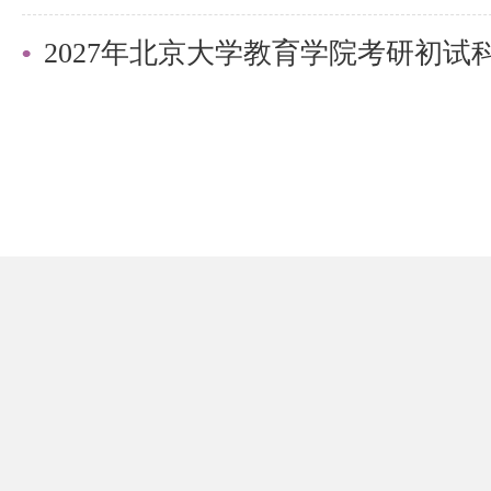
2027年北京大学教育学院考研初
内容简介：
内容包括
概论、控制系统的动态
:
应分析、控制系统的频率特性、控
控制系统的误差分析和计算、控制
轨迹法、控制系统的非线性问题、
书可供机械类、仪器类及其他非控
可供相关科研和工程技术人员自学
内容特点：