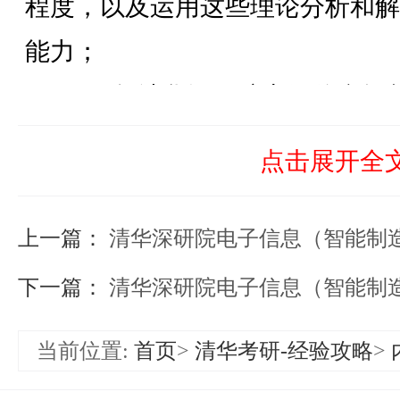
程度，以及运用这些理论分析和解
能力；
4
、
2025
年清华深研院电子信息智
人。
点击展开全
参考书（仅供参考，可能会随年份变化，可咨询盛世清北老师）
上一篇：
清华深研院电子信息（智能制造）考研资
《控制工程基础》（第4版） 董景
下一篇：
清华深研院电子信息（智能制造）考研资料（1
当前位置:
首页
>
清华考研-经验攻略
>