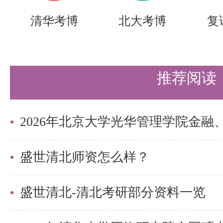
《医学成像系统》详细介绍了目前
清华考博
北大考博
复
成像技术，包括X射线、CT、MR
医学影像的原理、成像设备、图像
推荐阅读
助，尤其对于生物医学工程专业的
术对于日后的科研和实际应用至关
重点关注的知识点：
1，成像原理和图像重建算法：书
盛世清北师资怎么样？
技术的物理原理和图像重建算法，
盛世清北-清北考研部分资料一览
像技术知识。