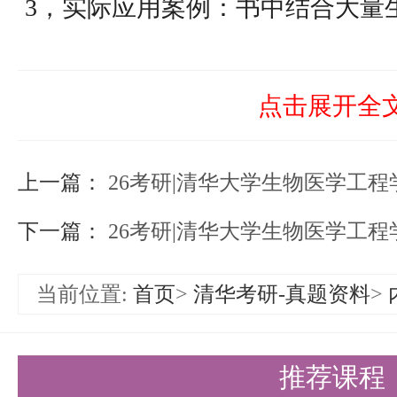
3，实际应用案例：书中结合大量
助考生理解传感器在生物医学领
这本书适合那些希望深入了解生物
点击展开全
尤其是在生物医学工程考研的专业
上一篇：
生掌握该领域的前沿技术。
26考研|清华大学生物医学工
《模式识别：模式识别与机器学习
下一篇：
26考研|清华大学生物医学工
大学出版社，第4版）
当前位置:
首页
>
清华考研-真题资料
>
《模式识别与机器学习》是一本深
推荐课程