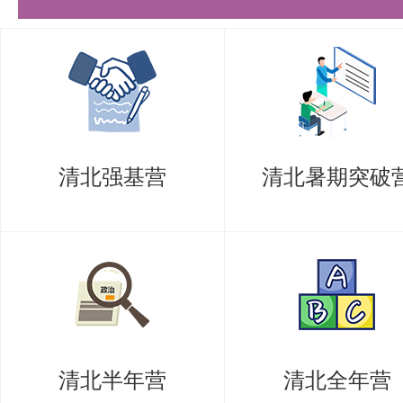
学习的参考书，适合有志于研究生
诊断等领域的考生。书中不仅介绍
法，还深入讲解了深度学习的前沿
（CNN）和生成对抗网络（GAN
清北强基营
清北暑期突破
重点关注的知识点：
1，贝叶斯决策理论和支持向量机
方法，理解其背后的数学原理对考
2，深度学习方法：如卷积神经网
（LSTM）等深度学习模型的应
清北半年营
清北全年营