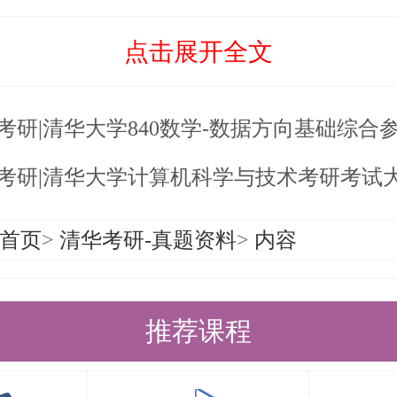
：
点击展开全文
盖了各种基本和重要的数据结构，包
顺序表、链表（单向链表、双向链表
6考研|清华大学840数学-数据方向基础综合
6考研|清华大学计算机科学与技术考研考试大纲
：栈的定义、操作和应用；队列的定
首页
>
清华考研-真题资料
>
内容
环队列、链队列）。
义表：数组的定义和操作；广义表的
推荐课程
：二叉树（性质、遍历、存储结构）