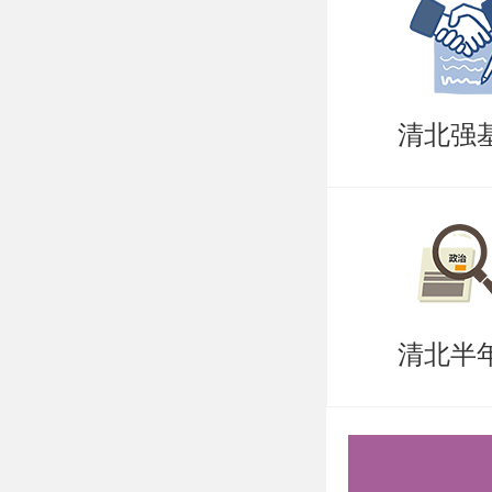
（转换、
图结构：
阵、邻接
清北强
索）；最
短路径（
查找：顺
排序：插
清北半
排序、希
内容特点
理论与实