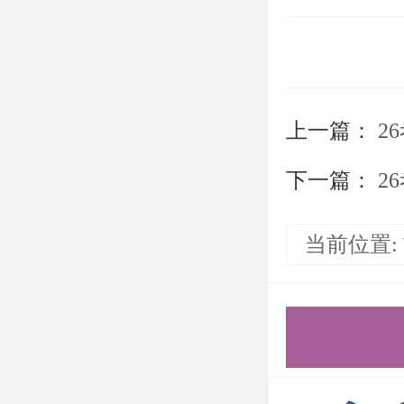
内容简介
这本书涵
线性表：
上一篇：
2
表）等。
下一篇：
2
栈和队列
当前位置:
应用（循
数组和广
作。
树形结构