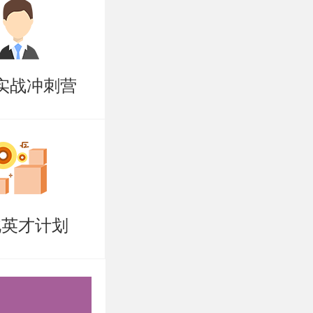
（邻接矩
度优先搜
实战冲刺营
算法）；最
查找等。
排序、基数
北英才计划
本原理，还