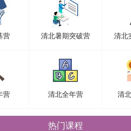
遍历）、赫夫曼树及其应用。
图的定义和基本术语；图的存储结构
表）；图的遍历（深度优先搜索、广
基营
清北暑期突破营
清北
小生成树（普里姆算法、克鲁斯卡尔
迪杰斯特拉算法、弗洛伊德算法）。
序查找、折半查找、分块查找、哈希
入排序、快速排序、选择排序、归并
年营
清北全年营
清
尔排序等。
：
践相结合：不仅介绍了数据结构的基
热门课程