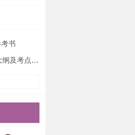
括：
、循环链
参考书
及考点分析
义、操作和
定义和操
、树和森林