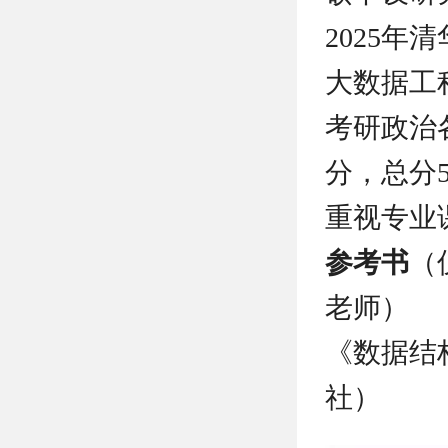
2025
大数据工
考研政治
分，总分
重视专业
参考书
（
老师）
《数据结构
社）