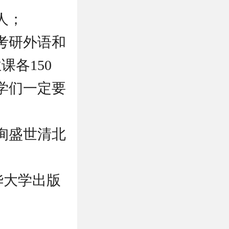
人；
考研外语和
课各150
同学们一定要
询盛世清北
清华大学出版