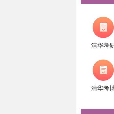
提供了丰
语言实现
于读者理
内容丰富
清华考
了全面的
循序渐进
据结构和
以上是关
清华考
书
】的内
间，提高